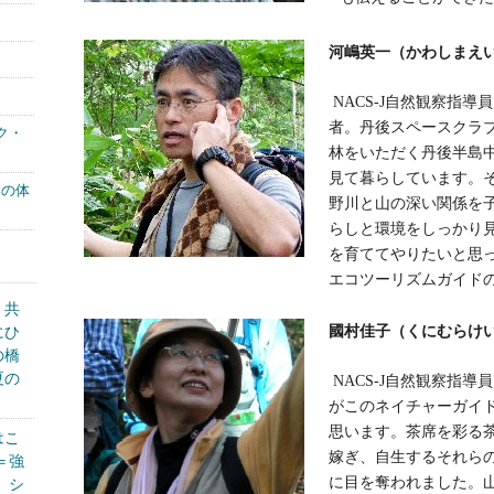
河嶋英一（かわしまえい
NACS-J自然観察指
者。丹後スペースクラ
ク・
林をいただく丹後半島
見て暮らしています。
もの体
野川と山の深い関係を
らしと環境をしっかり
を育ててやりたいと思っ
エコツーリズムガイド
く共
國村佳子（くにむらけい
にひ
の橋
夏の
NACS-J自然観察指
がこのネイチャーガイ
思います。茶席を彩る
はこ
嫁ぎ、自生するそれら
＝強
に目を奪われました。
、シ