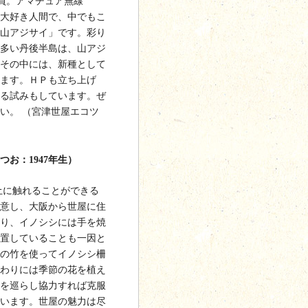
導員。アマチュア無線
大好き人間で、中でもこ
山アジサイ」です。彩り
多い丹後半島は、山アジ
その中には、新種として
ます。ＨＰも立ち上げ
る試みもしています。ぜ
い。 （宮津世屋エコツ
お：1947年生）
土に触れることができる
意し、大阪から世屋に住
り、イノシシには手を焼
置していることも一因と
の竹を使ってイノシシ柵
わりには季節の花を植え
を巡らし協力すれば克服
います。世屋の魅力は尽