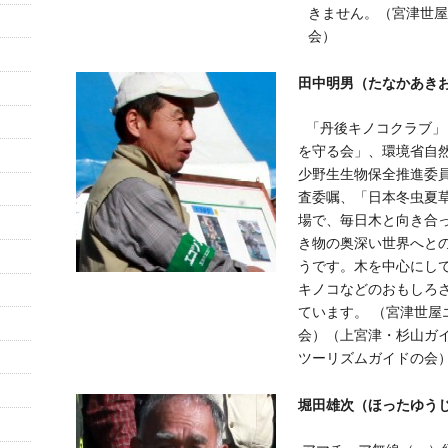
きません。（宮津世屋
会）
田中明男（たなかあきお
「丹後キノコクラブ」
を守る会」、環境省自
少野生生物保全推進委
査委嘱、「日本冬虫夏
場で、毎日木と向き合
き物の奥深い世界へと
うです。木を中心にし
キノコなどのおもしろ
ています。 （宮津世屋
会）（上宮津・杉山ガ
ツーリズムガイドの会
堀田雄次（ほったゆうじ