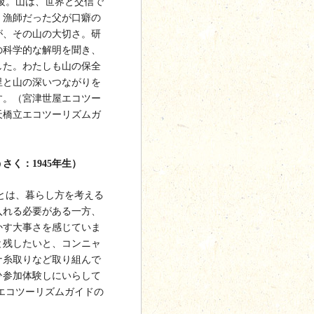
級。山は、世界と交信で
、漁師だった父が口癖の
が、その山の大切さ。研
の科学的な解明を聞き、
した。わたしも山の保全
里と山の深いつながりを
す。（宮津世屋エコツー
天橋立エコツーリズムガ
さく：1945年生）
とは、暮らし方を考える
入れる必要がある一方、
かす大事さを感じていま
と残したいと、コンニャ
ナ糸取りなど取り組んで
ひ参加体験しにいらして
エコツーリズムガイドの