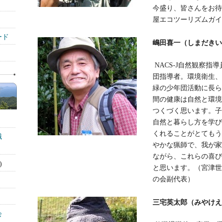
今盛り、皆さんをお待
屋エコツーリズムガイ
ード
嶋田喜一（しまだきいち
NACS-J自然観察指
団指導者。環境衛生、
緑の少年団活動に長ら
間の健康は自然と環境
つくづく思います。子
自然と暮らし方を学び
くれることがとてもう
識
やかな猟師で、我が家
ながら、これらの喜び
)
と思います。（宮津世
の会副代表）
三宅英太郎（みやけえい
会