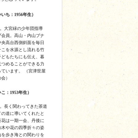
いち：1956年生）
導員。大宮緑の少年団指導
ブ会員。高山・内山ブナ
中央高台西側斜面を毎日
そこを水源とし流れる竹
子どもたちにも伝え、暮
見つめることができる力
ています。 （宮津世屋
の会）
こ：1953年生）
導員。長く関わってきた茶道
ドの道に導いてくれたと
茶花は一期一会、丹後に
の木や花の四季折々の姿
山を歩き海との関わりを