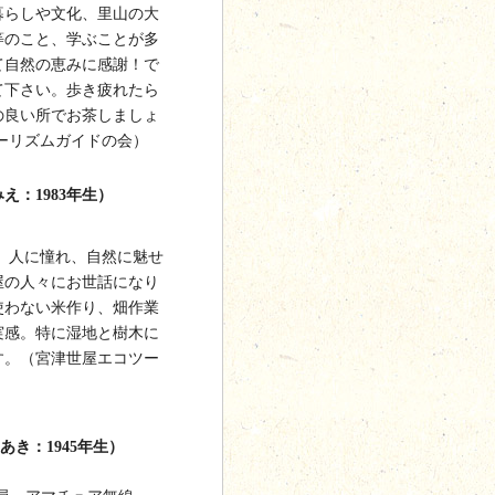
暮らしや文化、里山の大
等のこと、学ぶことが多
て自然の恵みに感謝！で
て下さい。歩き疲れたら
の良い所でお茶しましょ
ーリズムガイドの会）
え：1983年生）
、人に憧れ、自然に魅せ
屋の人々にお世話になり
使わない米作り、畑作業
実感。特に湿地と樹木に
す。（宮津世屋エコツー
き：1945年生）