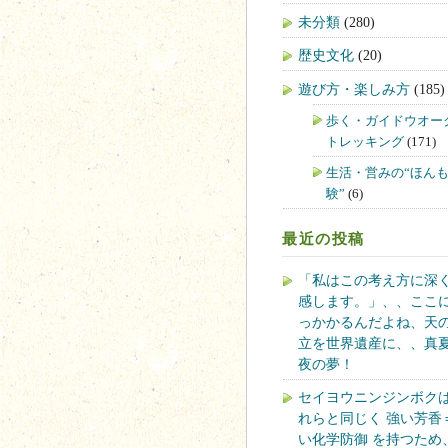
未分類
(280)
歴史文化
(20)
遊び方・楽しみ方
(185)
歩く・ガイドウオー
トレッキング
(171)
生活・営みの“ほん
験”
(6)
最近の投稿
「私はこの考え方に深
感します。」、、ここ
っかかるんだよね、天
立を世界遺産に、、真
夜の夢！
セイヨウニンジンボク
れらと同じく 強い芳香
い化学防御 を持つため