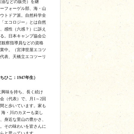
醤油などの販売）を継
ーフォーゲル部、海・山
ウトドア派。自然科学全
「エコロジー」とは自然
、感性（六感？）に訴え
る。日本キャンプ協会公
自然観察指導員などの資格
業中。（宮津世屋エコツ
代表、天橋立エコツーリ
ひこ：1947年生）
に興味を持ち、長く続け
会（代表）で、月1～2回
間と歩いています。家も
 海・川のカヌーも楽し
、身近な里山の豊かさ、
。その味わいを皆さんに
らと思っています。