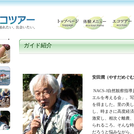
ガイド紹介
安田潤（やすだめぐむ：
NACS-J自然観察指
エルを考える会」。写
を得ました。里の美し
し、時まさに高度経済
激変し、相次ぐ離農、
られるころ。そんな時
だろうと悩みながら、