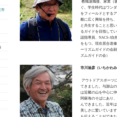
教職退職後、家業（
ぐ。学生時代はワンダ
産市
をフィールドとするア
般に広く興味を持ち、
と共生することと思い
るガイドを目指してい
認指導員、NACS-J
をもつ。現在居合道修
)
ーリズムガイドの会副
ズムガイドの会）
市川迪彦（いちかわみち
アウトドアスポーツ
てきました。与謝山の
は近畿の山を中心に仲
阿蘇海のそばにあり、
んできました。近年は
美しさに驚いています
も伝えることができた