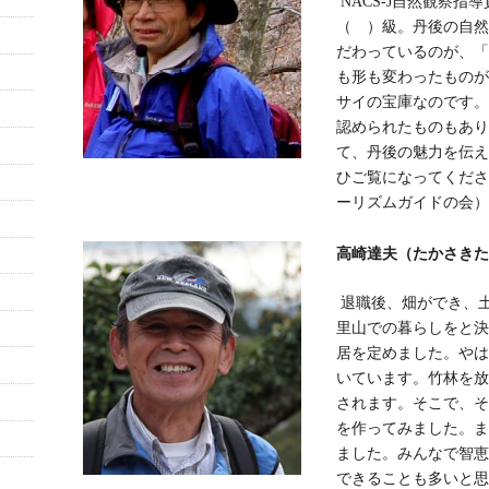
NACS-J自然観察指
（ ）級。丹後の自然
だわっているのが、「
も形も変わったものが
サイの宝庫なのです。
認められたものもあり
て、丹後の魅力を伝え
ひご覧になってくださ
ーリズムガイドの会）
高崎達夫（たかさきたつ
退職後、畑ができ、
里山での暮らしをと決
居を定めました。やは
いています。竹林を放
されます。そこで、そ
を作ってみました。ま
ました。みんなで智恵
できることも多いと思