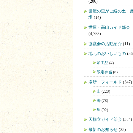
(206)
世屋の里がご縁の土・
場
(14)
世屋・高山ガイド部会
(4,753)
協議会の活動紹介
(11)
地元のおいしいもの
(36
加工品
(4)
限定弁当
(8)
場所・フィールド
(347)
山
(223)
海
(78)
里
(92)
天橋立ガイド部会
(384)
最新のお知らせ
(23)