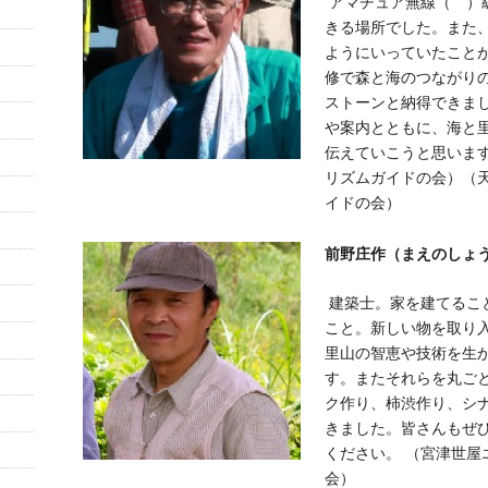
アマチュア無線（ ）
きる場所でした。また
ようにいっていたこと
修で森と海のつながり
ストーンと納得できま
や案内とともに、海と
伝えていこうと思いま
リズムガイドの会）（
イドの会）
前野庄作（まえのしょう
建築士。家を建てるこ
こと。新しい物を取り
里山の智恵や技術を生
す。またそれらを丸ご
ク作り、柿渋作り、シ
きました。皆さんもぜ
ください。 （宮津世屋
会）