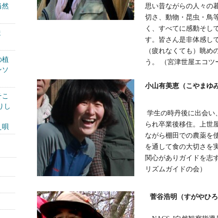
思い昔ながらの人々の
当然
切さ、動物・昆虫・鳥
く、すべてに感動そし
ま
す。皆さん是非体感し
（疲れなくても）眺め
の植
う。 （宮津世屋エコツ
ンソ
小山有美恵（こやまゆみ
そこ
りし
学生の時丹後に出会い
られ卒業後移住。上世
え唄
ながら棚田での農薬を
を通して食の大切さを
関心がありガイドを志
リズムガイドの会）
菅谷浩明（すがやひろあ