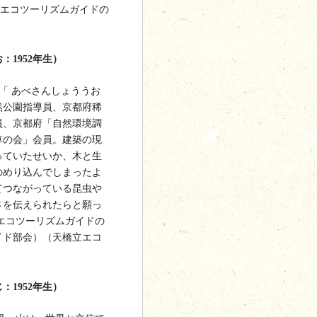
エコツーリズムガイドの
：1952年生）
「 あべさんしょううお
然公園指導員、京都府稀
員、京都府「自然環境調
草の会」会員。建築の現
っていたせいか、木と生
のめり込んでしまったよ
てつながっている昆虫や
さを伝えられたらと願っ
エコツーリズムガイドの
イド部会）（天橋立エコ
）
：1952年生）