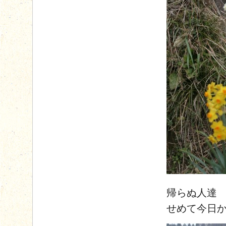
帰らぬ人達
せめて今日