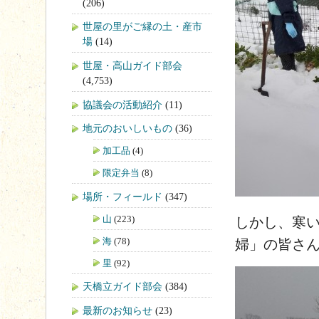
(206)
世屋の里がご縁の土・産市
場
(14)
世屋・高山ガイド部会
(4,753)
協議会の活動紹介
(11)
地元のおいしいもの
(36)
加工品
(4)
限定弁当
(8)
場所・フィールド
(347)
山
(223)
しかし、寒
海
(78)
婦」の皆さ
里
(92)
天橋立ガイド部会
(384)
最新のお知らせ
(23)