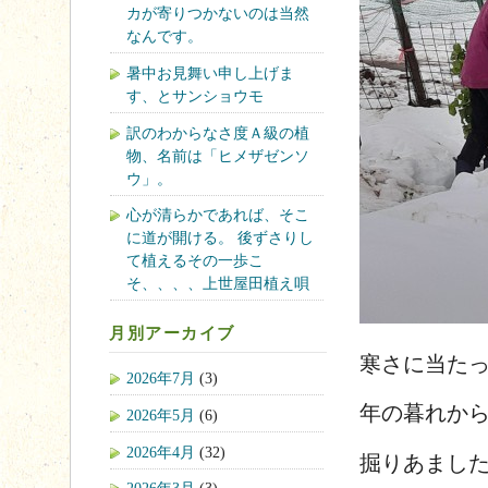
カが寄りつかないのは当然
なんです。
暑中お見舞い申し上げま
す、とサンショウモ
訳のわからなさ度Ａ級の植
物、名前は「ヒメザゼンソ
ウ」。
心が清らかであれば、そこ
に道が開ける。 後ずさりし
て植えるその一歩こ
そ、、、、上世屋田植え唄
月別アーカイブ
寒さに当た
2026年7月
(3)
年の暮れか
2026年5月
(6)
2026年4月
(32)
掘りあまし