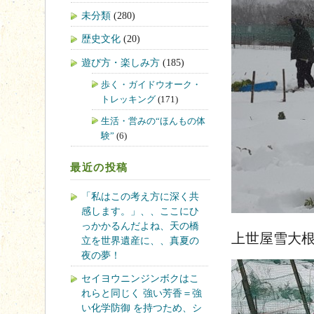
未分類
(280)
歴史文化
(20)
遊び方・楽しみ方
(185)
歩く・ガイドウオーク・
トレッキング
(171)
生活・営みの“ほんもの体
験”
(6)
最近の投稿
「私はこの考え方に深く共
感します。」、、ここにひ
っかかるんだよね、天の橋
上世屋雪大
立を世界遺産に、、真夏の
夜の夢！
セイヨウニンジンボクはこ
れらと同じく 強い芳香＝強
い化学防御 を持つため、シ