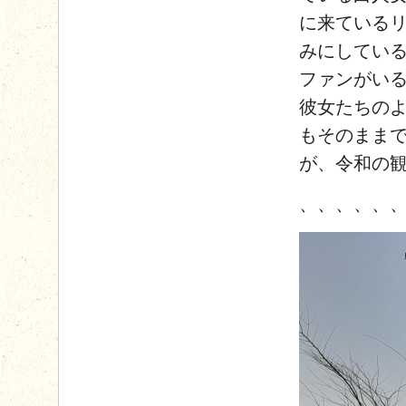
に来ている
みにしてい
ファンがい
彼女たちの
もそのまま
が、令和の
、、、、、