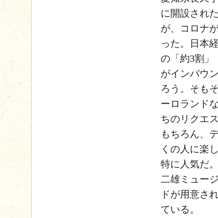
に開設され
が、コロナ
った。日本
の「約3割」
がインバウ
ろう。そも
ーロランド
ちのリクエ
もちろん、デ
くの人に楽
特に人気だ。
二雄ミュー
ドが用意さ
ている。