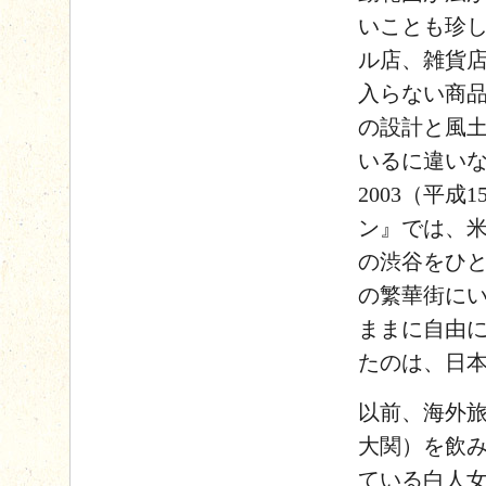
いことも珍
ル店、雑貨
入らない商
の設計と風
いるに違い
2003（平
ン』では、
の渋谷をひ
の繁華街に
ままに自由
たのは、日
以前、海外
大関）を飲
ている白人