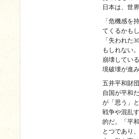
日本は、世
「危機感を
てくるかも
「失われた3
もしれない
崩壊してい
境破壊が進
五井平和財団
自国が平和だ
が「思う」
戦争や混乱
的だ。「平
とつであり