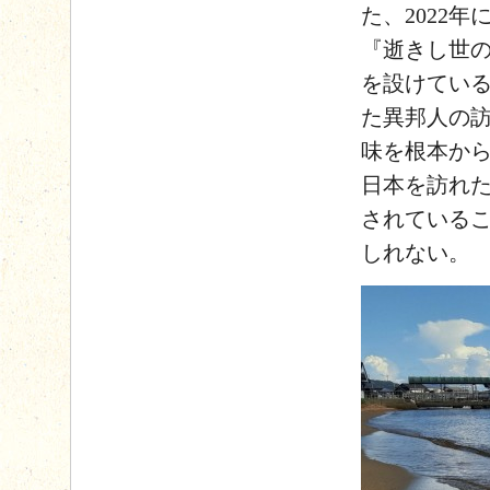
た、2022
『逝きし世の
を設けてい
た異邦人の
味を根本か
日本を訪れ
されている
しれない。