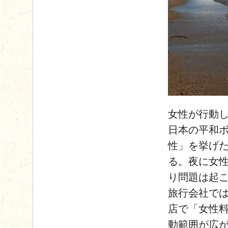
女性が行動
日本の平和
性」を挙げ
る。夜に女
り問題は起
旅行会社で
店で「女性
動範囲が広