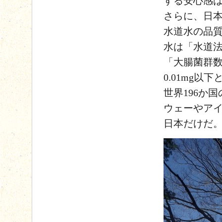
する安心感
さらに、日
水道水の品
水は「水道法
「大腸菌群数
0.01mg
世界196か
ウェーやアイ
日本だけだ