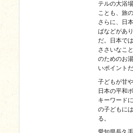
テルの大浴
ことも、旅
さらに、日
ばなどがあ
だ。日本で
ささいなこ
のためのお
いポイント
子どもが甘
日本の平和
キーワード
の子どもには
る。
愛知県長久手