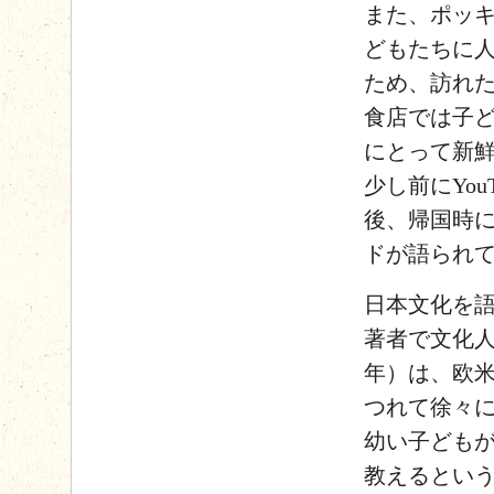
また、ポッ
どもたちに
ため、訪れ
食店では子
にとって新
少し前にYo
後、帰国時
ドが語られ
日本文化を語
著者で文化人
年）は、欧
つれて徐々
幼い子ども
教えるとい