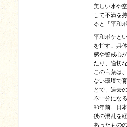
美しい水や
して不満を
ると「平和
平和ボケと
を指す。具
感や警戒心
たり、適切
この言葉は
ない環境で
とで、過去
不十分にな
80年前、日
後の混乱を
あったもの