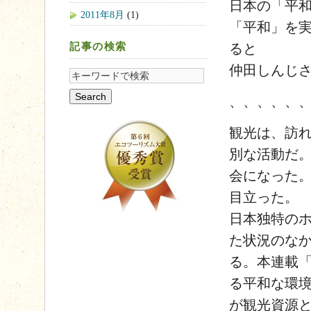
日本の「平和
2011年8月
(1)
「平和」を実
ると
記事の検索
仲田しんじ
、、、、、
観光は、訪
別な活動だ。
会になった
目立った。
日本独特の
た状況のな
る。本連載
る平和な環
が観光資源