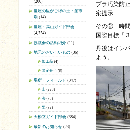
(206)
プラ汚染防止
世屋の里がご縁の土・産市
案提示
場
(14)
その② 時間
世屋・高山ガイド部会
(4,754)
国際目標「
協議会の活動紹介
(11)
丹後はイン
地元のおいしいもの
(36)
よう。
加工品
(4)
限定弁当
(8)
場所・フィールド
(347)
山
(223)
海
(78)
里
(92)
天橋立ガイド部会
(384)
最新のお知らせ
(23)