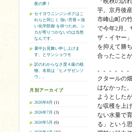
『晩秋の訪
夜の夢！
芋。京丹後
セイヨウニンジンボクはこ
市峰山町の竹
れらと同じく 強い芳香＝強
い化学防御 を持つため、シ
で今年2月、
カが寄りつかないのは当然
ザ・イヤー」
なんです。
を抑えて勝
暑中お見舞い申し上げま
す、とサンショウモ
合ったこと
訳のわからなさ度Ａ級の植
。。。。。。
物、名前は「ヒメザゼンソ
ウ」。
クタールの
はなかった。
月別アーカイブ
ようとした
2026年8月
(1)
な収穫を上げ
2026年7月
(3)
ない水量で
2026年5月
(6)
る」という