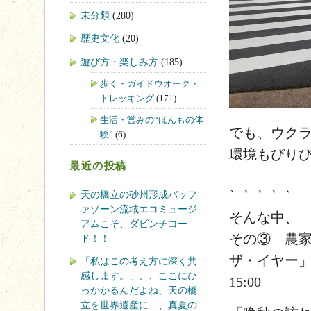
未分類
(280)
歴史文化
(20)
遊び方・楽しみ方
(185)
歩く・ガイドウオーク・
トレッキング
(171)
生活・営みの“ほんもの体
でも、ウク
験”
(6)
環境もびり
最近の投稿
、、、、、
天の橋立の砂州形成バッフ
ァゾーン流域エコミュージ
そんな中、
アムこそ、ダビンチコー
その③ 農
ド！！
ザ・イヤー」
「私はこの考え方に深く共
感します。」、、ここにひ
15:00
っかかるんだよね、天の橋
立を世界遺産に、、真夏の