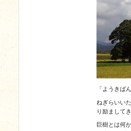
「ようきば
ねぎらいい
り励まして
巨樹とは何