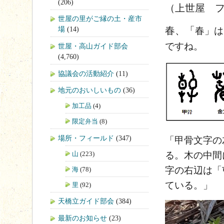
(206)
（上世屋 
世屋の里がご縁の土・産市
春、「
場
(14)
春」は
ですね。
世屋・高山ガイド部会
(4,760)
協議会の活動紹介
(11)
地元のおいしいもの
(36)
加工品
(4)
限定弁当
(8)
場所・フィールド
(347)
「甲骨文字の
山
(223)
る。木の中間
字の右辺は「
海
(78)
ている。」
里
(92)
天橋立ガイド部会
(384)
最新のお知らせ
(23)