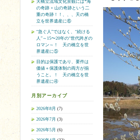
天橋立流域文化景観には*海
の奇跡 × 山の奇跡という二
重の奇跡！！、、、天の橋
立を世界遺産に⑥
“急ぐ人”ではなく、“続ける
人”～15〜20年の“世代跨ぎの
ロマン～！ 天の橋立を世
界遺産に⑤
目的は保護であり、要件は
価値＋保護体制の両方が揃
うこと。！ 天の橋立を世
界遺産に④
月別アーカイブ
2026年8月
(7)
2026年7月
(3)
2026年5月
(6)