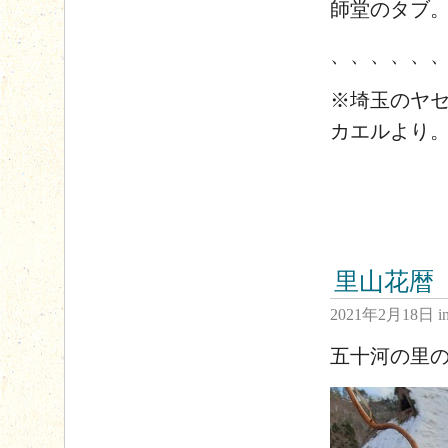
師堂のタブ
、、、、、
※埼玉のヤ
カエルより
里山花暦
2021年2月18日
i
五十河の里