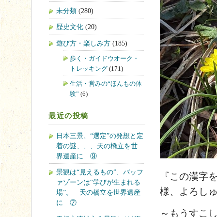
未分類
(280)
歴史文化
(20)
遊び方・楽しみ方
(185)
歩く・ガイドウオーク・
トレッキング
(171)
生活・営みの“ほんもの体
験”
(6)
最近の投稿
日本三景、“選定”の発想と定
着の謎、、、天の橋立を世
界遺産に ⑨
景観は“見えるもの”、バッフ
『この漢字
ァゾーンは“学びが生まれる
様、よろし
場”。 天の橋立を世界遺産
に ⑦
～もうすこ