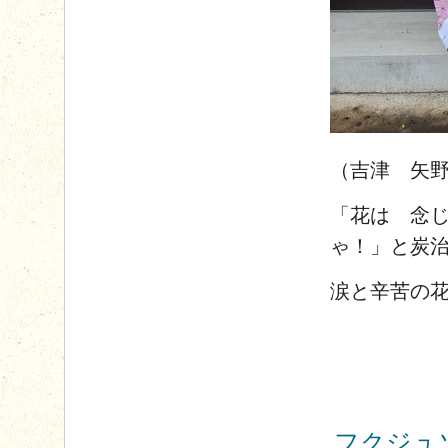
（吉津 矢
「花は 念
ゃ！」と炭
涙と辛苦の
フクジュ