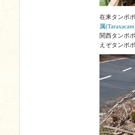
在来タンポ
属(Tarax
関西タンポ
えぞタンポ