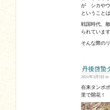
が シカや
ということ
戦国時代、
られていま
そんな際の
丹後啓蟄
2021年3月5日
in
在来タンポ
里で開花！