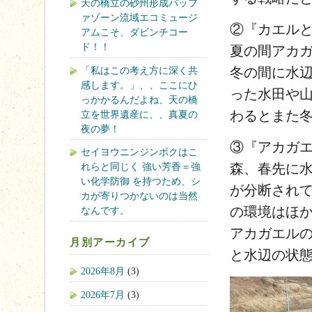
天の橋立の砂州形成バッフ
ァゾーン流域エコミュージ
②『カエル
アムこそ、ダビンチコー
ド！！
夏の間アカ
「私はこの考え方に深く共
冬の間に水
感します。」、、ここにひ
った水田や
っかかるんだよね、天の橋
わるとまた
立を世界遺産に、、真夏の
夜の夢！
③『アカガ
セイヨウニンジンボクはこ
れらと同じく 強い芳香＝強
森、春先に
い化学防御 を持つため、シ
が分断され
カが寄りつかないのは当然
の環境はほ
なんです。
アカガエル
月別アーカイブ
と水辺の状
2026年8月
(3)
2026年7月
(3)