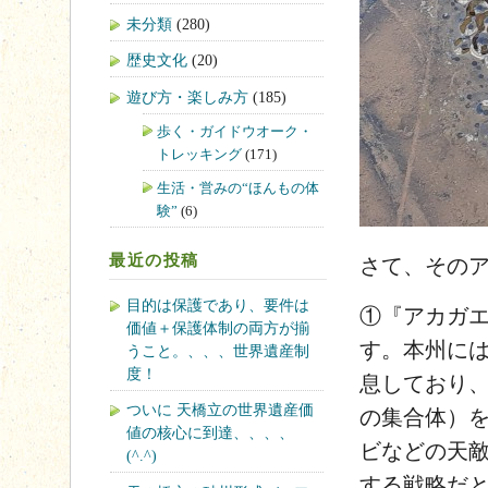
未分類
(280)
歴史文化
(20)
遊び方・楽しみ方
(185)
歩く・ガイドウオーク・
トレッキング
(171)
生活・営みの“ほんもの体
験”
(6)
最近の投稿
さて、その
目的は保護であり、要件は
①『アカガ
価値＋保護体制の両方が揃
す。本州には
うこと。、、、世界遺産制
度！
息しており
ついに 天橋立の世界遺産価
の集合体）
値の核心に到達、、、、
ビなどの天
(^.^)
する戦略だ