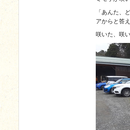
「あんた、
アからと答
咲いた、咲