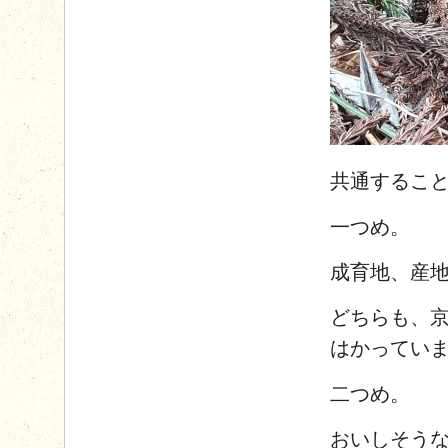
共通するこ
一つめ。
成育地、産
どちらも、
はかってい
二つめ。
おいしそう