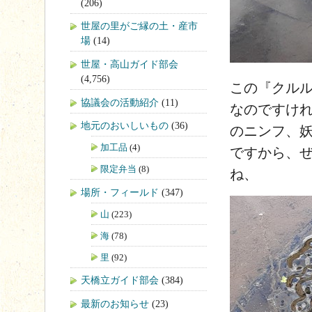
(206)
世屋の里がご縁の土・産市
場
(14)
世屋・高山ガイド部会
(4,756)
この『クル
協議会の活動紹介
(11)
なのですけ
地元のおいしいもの
(36)
のニンフ、
加工品
(4)
ですから、
限定弁当
(8)
ね、
場所・フィールド
(347)
山
(223)
海
(78)
里
(92)
天橋立ガイド部会
(384)
最新のお知らせ
(23)