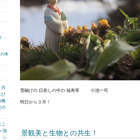
ク・
もの体
く共
雪融けの 日差しの中の 福寿草 小池一司
にひ
の橋
明日から３月！
夏の
はこ
＝強
景観美と生物との共生！
、シ