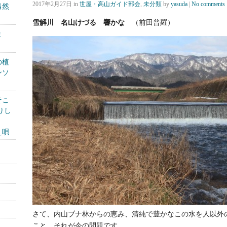
2017年2月27日
in
世屋・高山ガイド部会
,
未分類
by
yasuda
|
No comments
当然
雪解川 名山けづる 響かな
（前田普羅）
ま
の植
ンソ
そこ
りし
え唄
さて、内山ブナ林からの恵み、清純で豊かなこの水を人以外
こと、それが今の問題です。