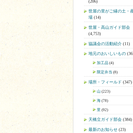
(206)
世屋の里がご縁の土・
場
(14)
世屋・高山ガイド部会
(4,753)
協議会の活動紹介
(11)
地元のおいしいもの
(36
加工品
(4)
限定弁当
(8)
場所・フィールド
(347)
山
(223)
海
(78)
里
(92)
天橋立ガイド部会
(384)
最新のお知らせ
(23)