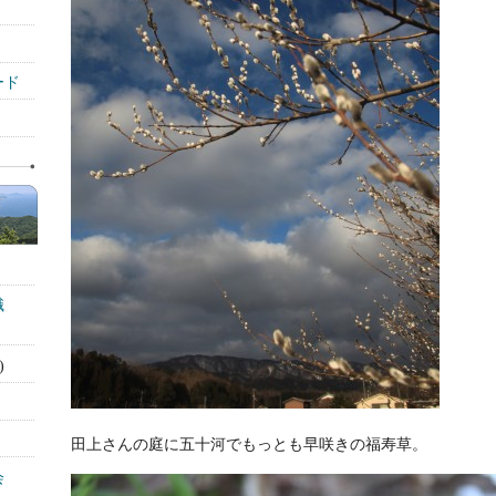
ード
識
)
田上さんの庭に五十河でもっとも早咲きの福寿草。
会