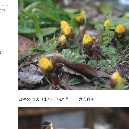
産市
)
日溜の 雪より出でし 福寿草 貞吉直子