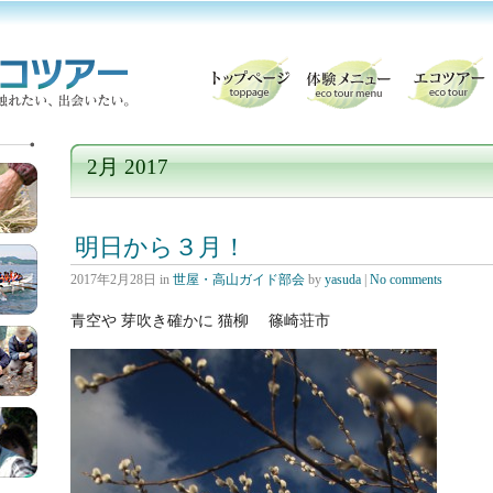
2月 2017
明日から３月！
2017年2月28日
in
世屋・高山ガイド部会
by
yasuda
|
No comments
青空や 芽吹き確かに 猫柳 篠崎荘市