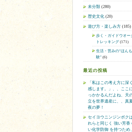
未分類
(280)
歴史文化
(20)
遊び方・楽しみ方
(185)
歩く・ガイドウオー
トレッキング
(171)
生活・営みの“ほん
験”
(6)
最近の投稿
「私はこの考え方に深
感します。」、、ここ
っかかるんだよね、天
立を世界遺産に、、真
夜の夢！
セイヨウニンジンボク
れらと同じく 強い芳香
い化学防御 を持つため