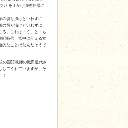
ウガ を１かけ漬物容器に
菜の切り漬けといわずに
菜の切り漬けといわずに、
ころ、これは「く」と「も
室町時代、宮中に仕える女
語的なことばなんだそうで
高校の国語教師の織田道代さ
ししてくれていますが、そ
と！