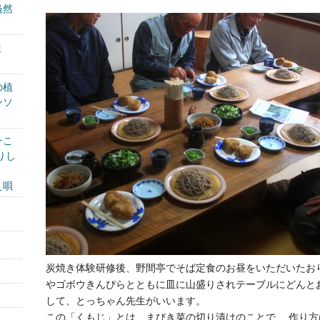
当然
ま
の植
ンソ
そこ
りし
え唄
炭焼き体験研修後、野間亭でそば定食のお昼をいただいたお
やゴボウきんぴらとともに皿に山盛りされテーブルにどんと
して、とっちゃん先生がいいます。
この「くもじ」とは、まびき菜の切り漬けのことで、 作り