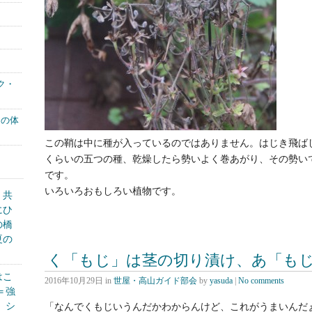
ク・
もの体
この鞘は中に種が入っているのではありません。はじき飛ば
くらいの五つの種、乾燥したら勢いよく巻あがり、その勢い
です。
いろいろおもしろい植物です。
く共
にひ
の橋
夏の
く「もじ」は茎の切り漬け、あ「も
はこ
2016年10月29日
in
世屋・高山ガイド部会
by
yasuda
|
No comments
＝強
、シ
「なんでくもじいうんだかわからんけど、これがうまいんだ