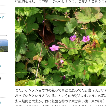
に証拠を見た、この薬「げんのしょうこ」とせよ！と言うこ
ード
識
)
また、ゲンノショウコの花って白だと思ってたと言う人がい
思っていたという人もいる、というのがげんのしょうこの花
安末期同じ武士が、西に基盤を持つ平家は赤い旗、東の源氏
会