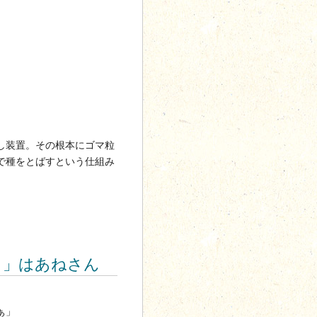
し装置。その根本にゴマ粒
で種をとばすという仕組み
じ」はあねさん
ぁ」