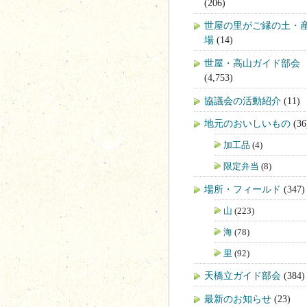
(206)
世屋の里がご縁の土・
場
(14)
世屋・高山ガイド部会
(4,753)
協議会の活動紹介
(11)
地元のおいしいもの
(36
加工品
(4)
限定弁当
(8)
場所・フィールド
(347)
山
(223)
海
(78)
里
(92)
天橋立ガイド部会
(384)
最新のお知らせ
(23)