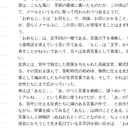
昔は、こんな風に、手紙の最後に書いたものだが、この頃は
て、メールというものに取って代わられつつあるようだ。
「おめもじ」とは「お目もじ」で、勿論、お目にかかること
が、恐らくメール上に、この言い回しが登場することはまず
う。
「おめもじ」は、文字詞の一種である。言葉の下を省略し、
う接尾語を添えていう言い方である。「もじ」は「文字」か
表すことがねらいであって、元々は女房言葉として発達し、
い。
女房とは、宮中で独立した部屋を与えられた高級女官。紫式
る。その流れを汲んで、室町時代の初め頃、御所に仕える女
葉として編み出したものが女房言葉である。そして、それは
女性たちにまで広がっていった。
例えば「あもじ」。「あ」のつく言葉を婉曲に、謎々めいて
くアレね……」という具合に使うわけだが、さて、「あ」の
る。宮中に仕える女房たちに縁のある言葉の中で……と自分
ながら、辞書を繰ってみると「あもじ」は姉のこととある。
言葉らしく姉御許（あねおもと）のことなのかと、ちょっと
現在にかろうじて生き延びている文字詞を拾い出せば、「お