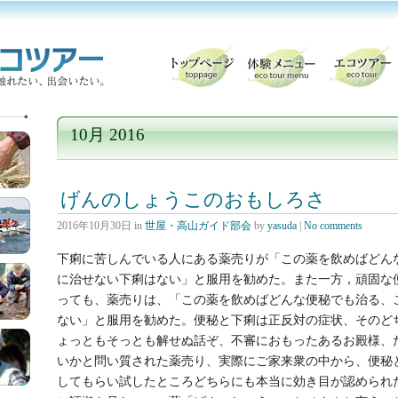
10月 2016
げんのしょうこのおもしろさ
2016年10月30日
in
世屋・高山ガイド部会
by
yasuda
|
No comments
下痢に苦しんでいる人にある薬売りが「この薬を飲めばどん
に治せない下痢はない」と服用を勧めた。また一方，頑固な
っても、薬売りは、「この薬を飲めばどんな便秘でも治る、
ない」と服用を勧めた。便秘と下痢は正反対の症状、そのど
ょっともそっとも解せぬ話ぞ、不審におもったあるお殿様、
いかと問い質された薬売り、実際にご家来衆の中から、便秘
してもらい試したところどちらにも本当に効き目が認められ