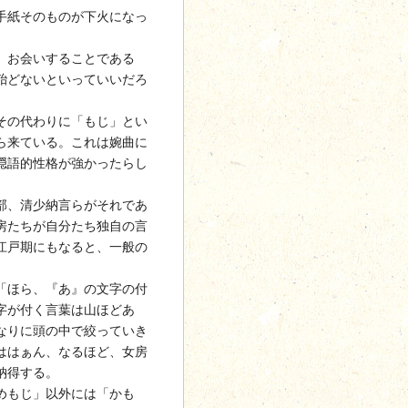
手紙そのものが下火になっ
、お会いすることである
殆どないといっていいだろ
その代わりに「もじ」とい
ら来ている。これは婉曲に
隠語的性格が強かったらし
部、清少納言らがそれであ
房たちが自分たち独自の言
江戸期にもなると、一般の
「ほら、『あ』の文字の付
字が付く言葉は山ほどあ
なりに頭の中で絞っていき
ははぁん、なるほど、女房
納得する。
めもじ」以外には「かも