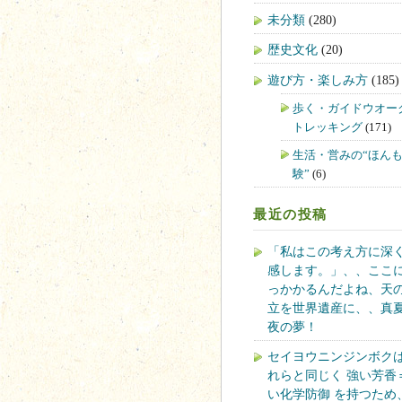
未分類
(280)
歴史文化
(20)
遊び方・楽しみ方
(185)
歩く・ガイドウオー
トレッキング
(171)
生活・営みの“ほん
験”
(6)
最近の投稿
「私はこの考え方に深
感します。」、、ここ
っかかるんだよね、天
立を世界遺産に、、真
夜の夢！
セイヨウニンジンボク
れらと同じく 強い芳香
い化学防御 を持つため