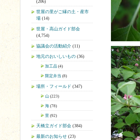
(206)
世屋の里がご縁の土・産市
場
(14)
世屋・高山ガイド部会
(4,754)
協議会の活動紹介
(11)
地元のおいしいもの
(36)
加工品
(4)
限定弁当
(8)
場所・フィールド
(347)
山
(223)
海
(78)
里
(92)
天橋立ガイド部会
(384)
最新のお知らせ
(23)