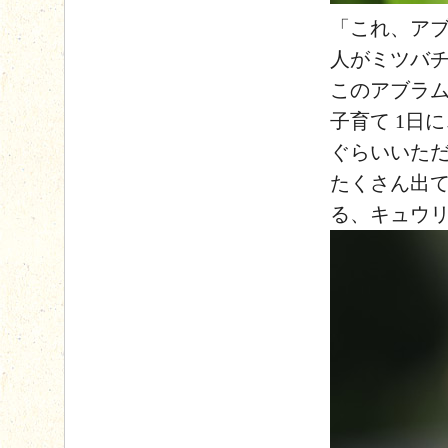
「これ、ア
人がミツバ
このアブラ
子育て 1日
ぐらいいた
たくさん出
る、キュウ