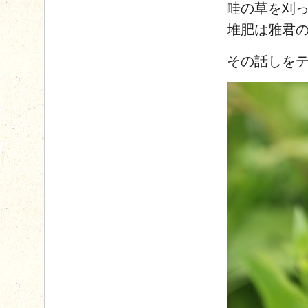
畦の草を刈
堆肥は雅君
その話しを