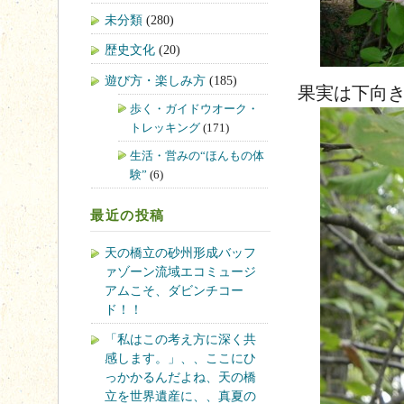
未分類
(280)
歴史文化
(20)
遊び方・楽しみ方
(185)
果実は下向き 2
歩く・ガイドウオーク・
トレッキング
(171)
生活・営みの“ほんもの体
験”
(6)
最近の投稿
天の橋立の砂州形成バッフ
ァゾーン流域エコミュージ
アムこそ、ダビンチコー
ド！！
「私はこの考え方に深く共
感します。」、、ここにひ
っかかるんだよね、天の橋
立を世界遺産に、、真夏の