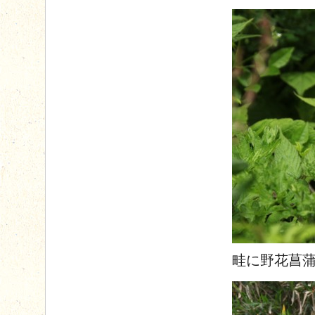
畦に野花菖