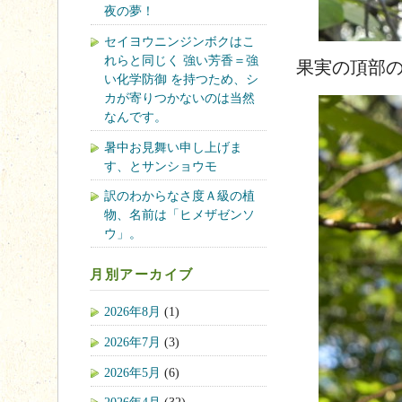
夜の夢！
セイヨウニンジンボクはこ
れらと同じく 強い芳香＝強
果実の頂部のへ
い化学防御 を持つため、シ
カが寄りつかないのは当然
なんです。
暑中お見舞い申し上げま
す、とサンショウモ
訳のわからなさ度Ａ級の植
物、名前は「ヒメザゼンソ
ウ」。
月別アーカイブ
2026年8月
(1)
2026年7月
(3)
2026年5月
(6)