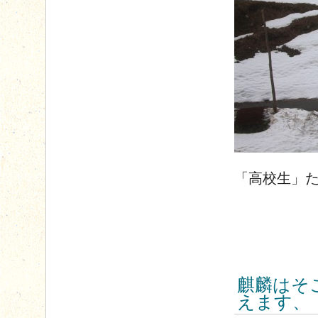
「高校生」
麒麟はそ
えます、