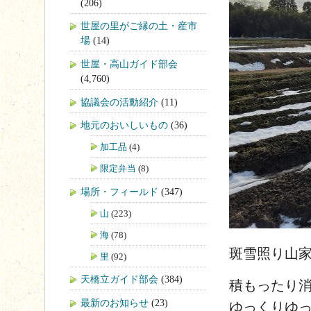
(206)
世屋の里がご縁の土・産市
場
(14)
世屋・高山ガイド部会
(4,760)
協議会の活動紹介
(11)
地元のおいしいもの
(36)
加工品
(4)
限定弁当
(8)
場所・フィールド
(347)
山
(223)
海
(78)
斑雪照り
里
(92)
天橋立ガイド部会
(384)
積もったり
最新のお知らせ
(23)
ゆっくりゆ