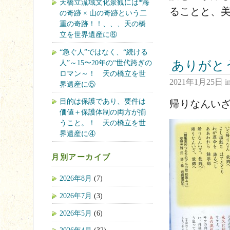
天橋立流域文化景観には*海
ることと、
の奇跡 × 山の奇跡という二
重の奇跡！！、、、天の橋
立を世界遺産に⑥
“急ぐ人”ではなく、“続ける
人”～15〜20年の“世代跨ぎの
ありがと
ロマン～！ 天の橋立を世
2021年1月25日
i
界遺産に⑤
目的は保護であり、要件は
帰りなんい
価値＋保護体制の両方が揃
うこと。！ 天の橋立を世
界遺産に④
月別アーカイブ
2026年8月
(7)
2026年7月
(3)
2026年5月
(6)