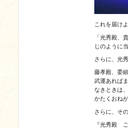
これを届け
「光秀殿、
じのように
さらに、光
藤孝殿、委
武運あれば
なきときは
かたくおね
さらに、そ
『光秀殿 