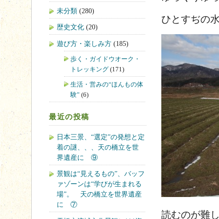
未分類
(280)
ひとすぢ
歴史文化
(20)
遊び方・楽しみ方
(185)
歩く・ガイドウオーク・
トレッキング
(171)
生活・営みの“ほんもの体
験”
(6)
最近の投稿
日本三景、“選定”の発想と定
着の謎、、、天の橋立を世
界遺産に ⑨
景観は“見えるもの”、バッフ
ァゾーンは“学びが生まれる
場”。 天の橋立を世界遺産
に ⑦
読むのが難