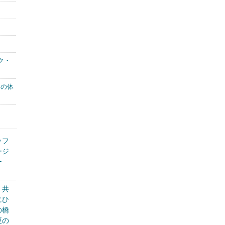
ク・
もの体
ッフ
ージ
ー
く共
にひ
の橋
夏の