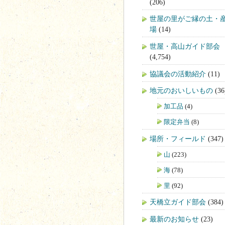
(206)
世屋の里がご縁の土・
場
(14)
世屋・高山ガイド部会
(4,754)
協議会の活動紹介
(11)
地元のおいしいもの
(36
加工品
(4)
限定弁当
(8)
場所・フィールド
(347)
山
(223)
海
(78)
里
(92)
天橋立ガイド部会
(384)
最新のお知らせ
(23)