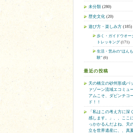
未分類
(280)
歴史文化
(20)
遊び方・楽しみ方
(185)
歩く・ガイドウオー
トレッキング
(171)
生活・営みの“ほん
験”
(6)
最近の投稿
天の橋立の砂州形成バ
ァゾーン流域エコミュ
アムこそ、ダビンチコ
ド！！
「私はこの考え方に深
感します。」、、ここ
っかかるんだよね、天
立を世界遺産に、、真