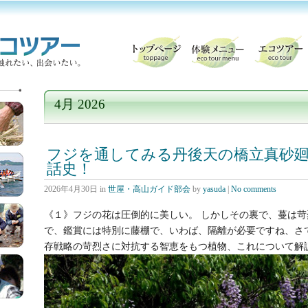
4月 2026
フジを通してみる丹後天の橋立真砂
話史！
2026年4月30日
in
世屋・高山ガイド部会
by
yasuda
|
No comments
《１》フジの花は圧倒的に美しい。 しかしその裏で、蔓は
で、鑑賞には特別に藤棚で、いわば、隔離が必要ですね、さ
存戦略の苛烈さに対抗する智恵をもつ植物、これについて解