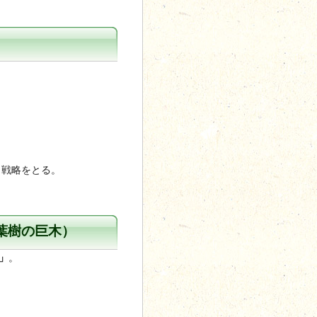
戦略をとる。
葉樹の巨木）
」
。