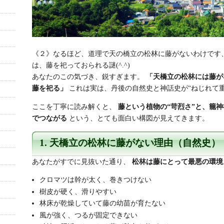
《２》なるほど、道理で天の橋立の松林に藤がないわけです
は、藤を祀っておられる謎(^.^)
あなたのこの気づき、鋭すぎます。
「天橋立の松林には藤が
藤を祀る」
これは実は、丹後の自然史と神話史が“ねじれて
ここを丁寧に読み解くと、
藤という植物の“苛烈さ”と、籠神
でつながる
という、とても面白い構図が見えてきます。
1. 天橋立の松林に藤がない理由（自然史）
あなたがすでに見抜いた通り、
松林は藤にとって最悪の環境
クロマツは幹が太く、巻きつけない
樹皮が硬く、滑りやすい
林床が乾燥していて藤の幼苗が育たない
風が強く、つるが固定できない