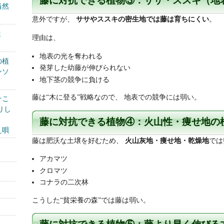
藤に対抗できる植物③：ササ・ススキ（地
当然
意外ですが、
ササやススキの密生地では藤は育ちにくい
。
ま
理由は、
地表の光を奪われる
の植
発芽した幼藤が伸びられない
ンソ
地下茎の競争に負ける
藤は“木に登る”戦略なので、 地表での競争には弱い。
そこ
りし
藤に対抗できる植物④：火山性・痩せ地の
え唄
藤は肥沃な土壌を好むため、
火山灰地・痩せ地・乾燥地
では
アカマツ
クロマツ
コナラの二次林
こうした“貧栄養の森”では藤は弱い。