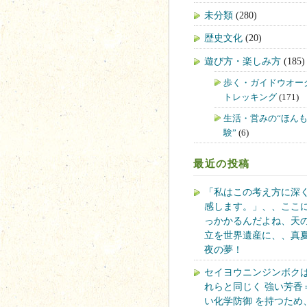
未分類
(280)
歴史文化
(20)
遊び方・楽しみ方
(185)
歩く・ガイドウオー
トレッキング
(171)
生活・営みの“ほん
験”
(6)
最近の投稿
「私はこの考え方に深
感します。」、、ここ
っかかるんだよね、天
立を世界遺産に、、真
夜の夢！
セイヨウニンジンボク
れらと同じく 強い芳香
い化学防御 を持つため