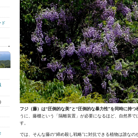
ード
識
)
フジ（藤）は“圧倒的な美”と“圧倒的な暴力性”を同時に持つ
うに、藤棚という「隔離装置」が必要になるほど、自然界で
す。
会
では、そんな藤の“締め殺し戦略”に対抗できる植物は誰なの