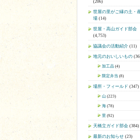
(206)
世屋の里がご縁の土・
場
(14)
世屋・高山ガイド部会
(4,753)
協議会の活動紹介
(11)
地元のおいしいもの
(36
加工品
(4)
限定弁当
(8)
場所・フィールド
(347)
山
(223)
海
(78)
里
(92)
天橋立ガイド部会
(384)
最新のお知らせ
(23)