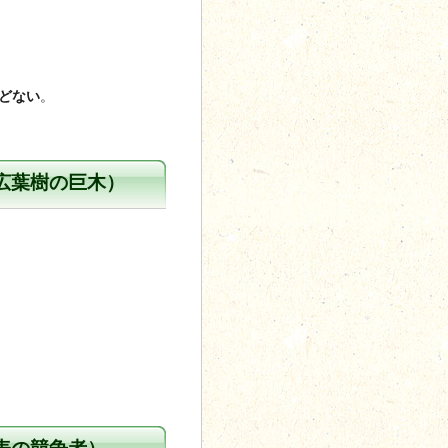
どない
。
広葉樹の巨木）