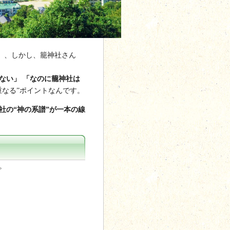
、、しかし、籠神社さん
ない」
「なのに籠神社は
重なる”ポイントなんです。
社の“神の系譜”が一本の線
。