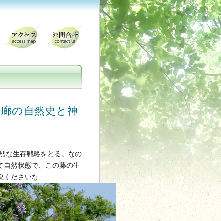
廻廊の自然史と神
苛烈な生存戦略をとる。なの
て自然状態で、この藤の生
説くださいな