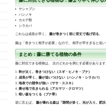
藤に対抗できる植物⑤：藤より早く伸びる
ヤシャブシ
ハンノキ
カエデ類
シラカバ
これらは成長が早く、
藤が巻きつく前に背丈で逃げ切る
。
藤は「巻きつく相手が必要」なので、 相手が早すぎると追い
まとめ：藤に勝てる植物の条件
藤に対抗できる植物は、 次のどれかを満たす必要があります
幹が太く、巻きつけない（スギ・ヒノキ・ブナ）
成長が早く、藤が追いつけない（ハンノキ・シラカバ）
地表での競争が強い（ササ・ススキ）
痩せ地で生きられる（アカマツ・クロマツ）
暗い森をつくる（ブナ帯）
逆に言えば、
藤が暴れる森は「隙間が多く、光が入り、肥沃