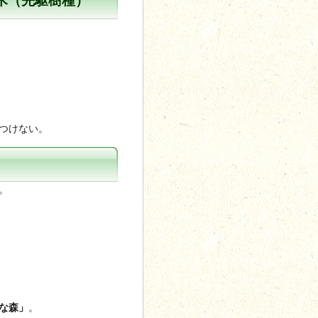
木（先駆樹種）
つけない。
。
な森」
。