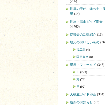
(206)
世屋の里がご縁の土・
場
(14)
世屋・高山ガイド部会
(4,760)
協議会の活動紹介
(11)
地元のおいしいもの
(36
加工品
(4)
限定弁当
(8)
場所・フィールド
(347)
山
(223)
海
(78)
里
(92)
天橋立ガイド部会
(384)
最新のお知らせ
(23)