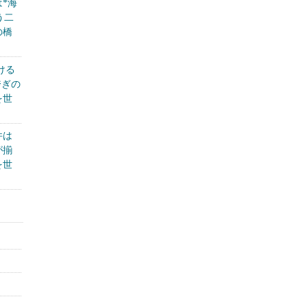
*海
う二
の橋
ける
跨ぎの
を世
件は
が揃
を世