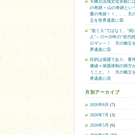
天橋立流域文化景観には
の奇跡 × 山の奇跡とい
重の奇跡！！、、、天
立を世界遺産に⑥
“急ぐ人”ではなく、“続
人”～15〜20年の“世代
ロマン～！ 天の橋立
界遺産に⑤
目的は保護であり、要
価値＋保護体制の両方
うこと。！ 天の橋立
界遺産に④
月別アーカイブ
2026年8月
(7)
2026年7月
(3)
2026年5月
(6)