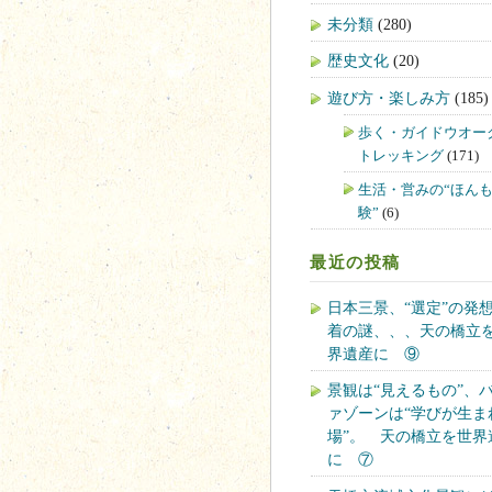
未分類
(280)
歴史文化
(20)
遊び方・楽しみ方
(185)
歩く・ガイドウオー
トレッキング
(171)
生活・営みの“ほん
験”
(6)
最近の投稿
日本三景、“選定”の発
着の謎、、、天の橋立
界遺産に ⑨
景観は“見えるもの”、
ァゾーンは“学びが生ま
場”。 天の橋立を世界
に ⑦