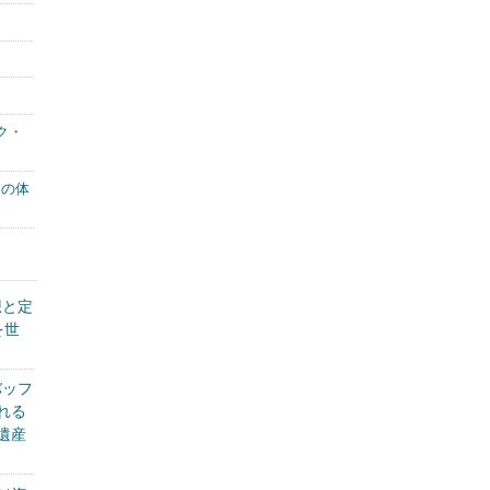
ク・
もの体
想と定
を世
バッフ
れる
遺産