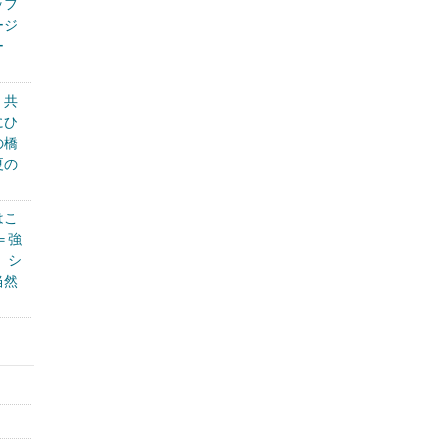
ッフ
ージ
ー
く共
にひ
の橋
夏の
はこ
＝強
、シ
当然