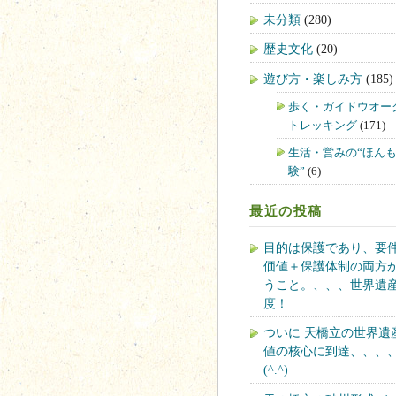
未分類
(280)
歴史文化
(20)
遊び方・楽しみ方
(185)
歩く・ガイドウオー
トレッキング
(171)
生活・営みの“ほん
験”
(6)
最近の投稿
目的は保護であり、要
価値＋保護体制の両方
うこと。、、、世界遺
度！
ついに 天橋立の世界遺
値の核心に到達、、、
(^.^)