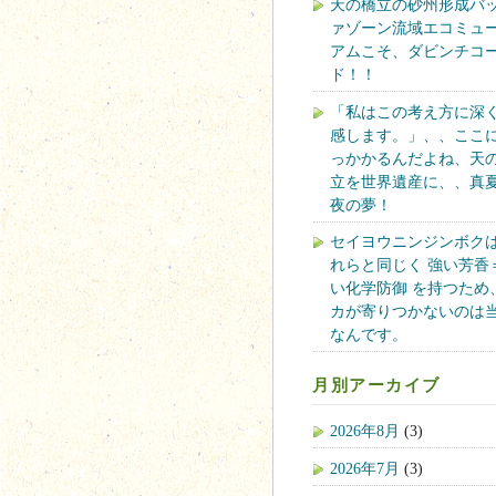
天の橋立の砂州形成バ
ァゾーン流域エコミュ
アムこそ、ダビンチコ
ド！！
「私はこの考え方に深
感します。」、、ここ
っかかるんだよね、天
立を世界遺産に、、真
夜の夢！
セイヨウニンジンボク
れらと同じく 強い芳香
い化学防御 を持つため
カが寄りつかないのは
なんです。
月別アーカイブ
2026年8月
(3)
2026年7月
(3)