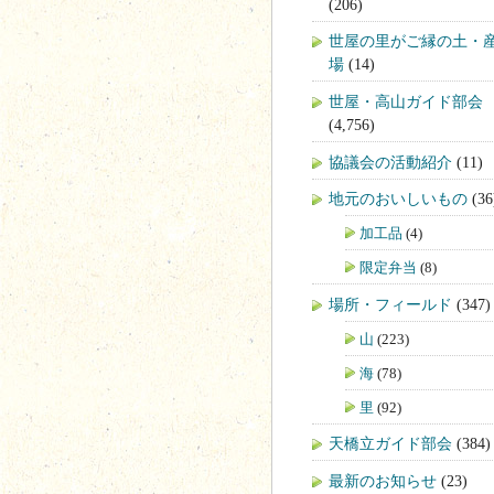
(206)
世屋の里がご縁の土・
場
(14)
世屋・高山ガイド部会
(4,756)
協議会の活動紹介
(11)
地元のおいしいもの
(36
加工品
(4)
限定弁当
(8)
場所・フィールド
(347)
山
(223)
海
(78)
里
(92)
天橋立ガイド部会
(384)
最新のお知らせ
(23)