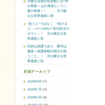
天橋立流域文化景観には*海
の奇跡 × 山の奇跡という二
重の奇跡！！、、、天の橋
立を世界遺産に⑥
“急ぐ人”ではなく、“続ける
人”～15〜20年の“世代跨ぎの
ロマン～！ 天の橋立を世
界遺産に⑤
目的は保護であり、要件は
価値＋保護体制の両方が揃
うこと。！ 天の橋立を世
界遺産に④
月別アーカイブ
2026年8月
(7)
2026年7月
(3)
2026年5月
(6)