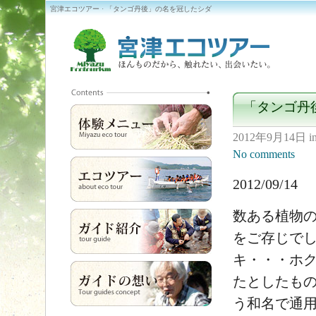
宮津エコツアー · 「タンゴ丹後」の名を冠したシダ
「タンゴ丹
2012年9月14日
i
No comments
2012/09/14
数ある植物
をご存じで
キ・・・ホ
たとしたも
う和名で通