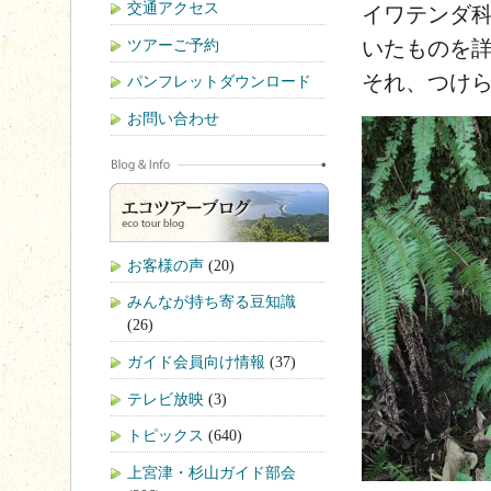
交通アクセス
イワテンダ
ツアーご予約
いたものを
それ、つけ
パンフレットダウンロード
お問い合わせ
お客様の声
(20)
みんなが持ち寄る豆知識
(26)
ガイド会員向け情報
(37)
テレビ放映
(3)
トピックス
(640)
上宮津・杉山ガイド部会