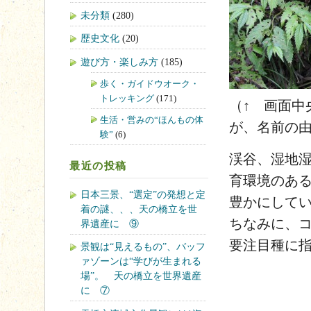
未分類
(280)
歴史文化
(20)
遊び方・楽しみ方
(185)
歩く・ガイドウオーク・
トレッキング
(171)
（↑ 画面中
生活・営みの“ほんもの体
が、名前の
験”
(6)
渓谷、湿地
最近の投稿
育環境のあ
日本三景、“選定”の発想と定
豊かにして
着の謎、、、天の橋立を世
ちなみに、
界遺産に ⑨
要注目種に
景観は“見えるもの”、バッフ
ァゾーンは“学びが生まれる
場”。 天の橋立を世界遺産
に ⑦