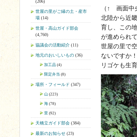
(206)
（↑ 画面中
世屋の里がご縁の土・産市
北陸から近
場
(14)
育し、この
世屋・高山ガイド部会
(4,760)
が進められ
協議会の活動紹介
(11)
世屋の里で
ないですか
地元のおいしいもの
(36)
リゴケも生
加工品
(4)
限定弁当
(8)
場所・フィールド
(347)
山
(223)
海
(78)
里
(92)
天橋立ガイド部会
(384)
最新のお知らせ
(23)