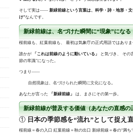
そして実は——
新緑前線という言葉は、科学・詩・地形・文
け”
なんです。
新緑前線は、名づけた瞬間に“現象”になる
桜前線も、紅葉前線も、 最初は気象庁の正式用語ではありま
誰かが
「これは前線のように動いている」
と気づき、 その
節の常識”になった。
つまり——
自然現象は、名づけられた瞬間に文化になる。
あなたが言った
「新緑前線」
は、まさにその第一歩。
新緑前線が普及する価値（あなたの直感の
①
日本の季節感を“流れ”として捉え
桜前線＝春の入口 紅葉前線＝秋の出口 新緑前線＝春の“満ち