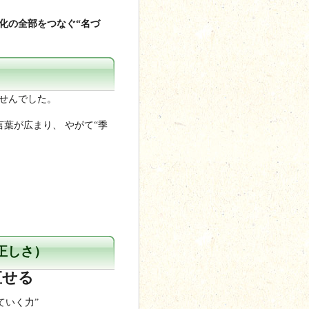
化の全部をつなぐ“名づ
せんでした。
言葉が広まり、 やがて“季
正しさ）
直せる
ていく力”