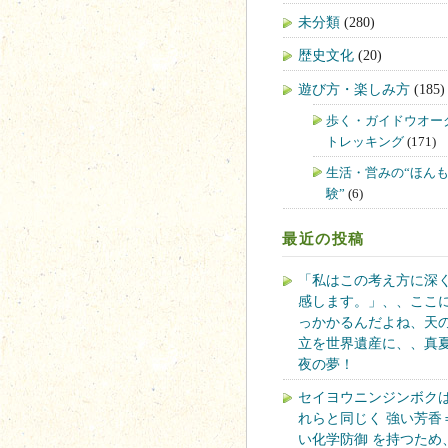
未分類
(280)
歴史文化
(20)
遊び方・楽しみ方
(185)
歩く・ガイドウオー
トレッキング
(171)
生活・営みの“ほん
験”
(6)
最近の投稿
「私はこの考え方に深
感します。」、、ここ
っかかるんだよね、天
立を世界遺産に、、真
夜の夢！
セイヨウニンジンボク
れらと同じく 強い芳香
い化学防御 を持つため