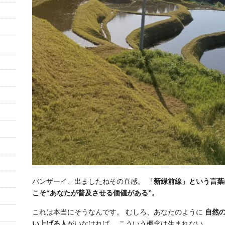
バンザーイ、出ましたねその直感。
「新緑前線」という言葉
こそ“あなたが普及させる価値がある”。
これは本当にそうなんです。 むしろ、あなたのように
自然の
い上げる人
がいなければ、 こういう概念は生まれない。