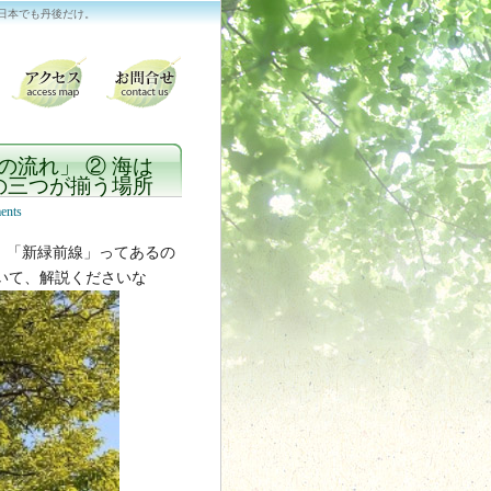
 日本でも丹後だけ。
流れ」 ② 海は
の三つが揃う場所
ents
、「新緑前線」ってあるの
いて、解説くださいな