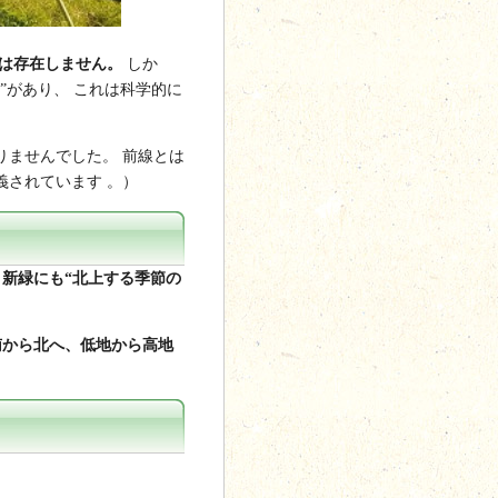
は存在しません。
しか
”があり、 これは科学的に
りませんでした。 前線とは
義されています 。）
）
新緑にも“北上する季節の
南から北へ、低地から高地