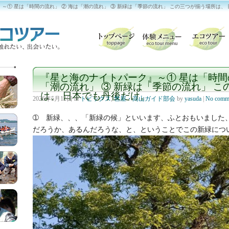
』～① 星は「時間の流れ」 ② 海は「潮の流れ」 ③ 新緑は「季節の流れ」 この三つが揃う場所は、
『星と海のナイトパーク』～① 星は「時間の
「潮の流れ」 ③ 新緑は「季節の流れ」 こ
は、 日本でも丹後だけ。
2026年5月12日
in
トピックス
,
世屋・高山ガイド部会
by
yasuda
|
No comm
➀ 新緑、、、「新緑の候」といいます、ふとおもいました
だろうか、あるんだろうな、と、ということでこの新緑につ