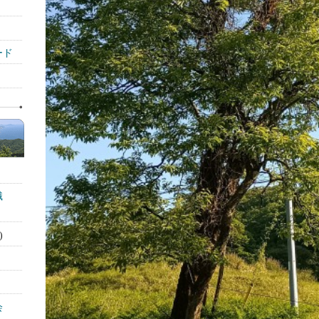
ード
識
)
会