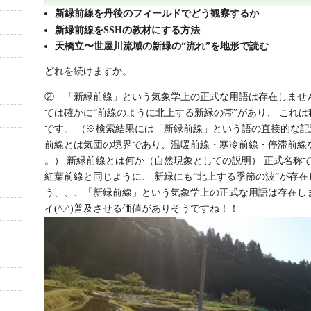
新緑前線を丹後のフィールドでどう観察するか
新緑前線をSSHの教材にする方法
天橋立〜世屋川流域の新緑の“流れ”を地形で読む
どれを続けますか。
② 「新緑前線」という気象学上の正式な用語は存在しませ
ては確かに“前線のように北上する新緑の帯”があり、 これ
です。 （※検索結果には「新緑前線」という語の直接的な
前線とは気団の境界であり、温暖前線・寒冷前線・停滞前線
。） 新緑前線とは何か（自然現象としての説明） 正式名称
紅葉前線と同じように、 新緑にも“北上する季節の波”が存
う、、、「新緑前線」という気象学上の正式な用語は存在し
イ(^.^)普及させる価値がありそうですね！！