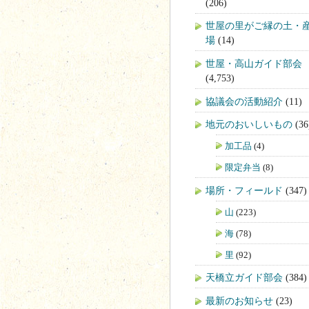
(206)
世屋の里がご縁の土・
場
(14)
世屋・高山ガイド部会
(4,753)
協議会の活動紹介
(11)
地元のおいしいもの
(36
加工品
(4)
限定弁当
(8)
場所・フィールド
(347)
山
(223)
海
(78)
里
(92)
天橋立ガイド部会
(384)
最新のお知らせ
(23)