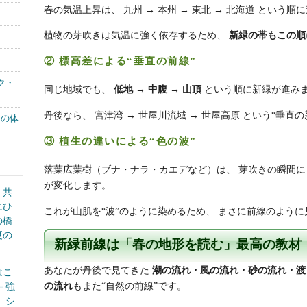
春の気温上昇は、 九州 → 本州 → 東北 → 北海道 という順
植物の芽吹きは気温に強く依存するため、
新緑の帯もこの順
② 標高差による“垂直の前線”
ク・
同じ地域でも、
低地 → 中腹 → 山頂
という順に新緑が進み
丹後なら、 宮津湾 → 世屋川流域 → 世屋高原 という“垂直
もの体
③ 植生の違いによる“色の波”
落葉広葉樹（ブナ・ナラ・カエデなど）は、 芽吹きの瞬間
が変化します。
く共
にひ
これが山肌を“波”のように染めるため、 まさに前線のよう
の橋
夏の
新緑前線は「春の地形を読む」最高の教材
あなたが丹後で見てきた
潮の流れ・風の流れ・砂の流れ・渡
はこ
の流れ
もまた“自然の前線”です。
＝強
、シ