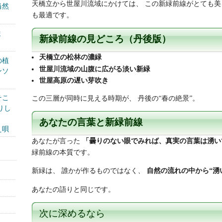
天橋立から世屋川流域にかけては、 この新緑前線がとても美し
当然
も最適です。
ま
新緑前線の見どころ（丹後版）
天橋立の松林の濃緑
の植
世屋川流域の山腹に広がる淡い新緑
ンソ
世屋高原の遅い芽吹き
そこ
この三層が同時に見える時期が、 丹後の“春の絶景”。
りし
あなたの言葉と新緑前線
え唄
あなたが言った
「曇りのない眼でみれば、真実の言葉は湧い
緑前線の本質です。
新緑は、 誰かが作るものではなく、
自然の流れの中から“湧
あなたの語りと同じです。
次に深めるなら