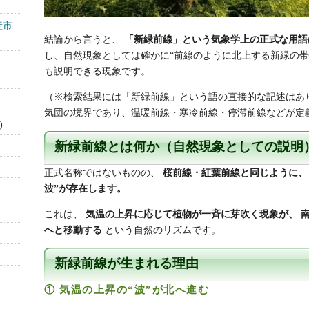
産市
結論から言うと、
「新緑前線」という気象学上の正式な用語
し、自然現象としては確かに“前線のように北上する新緑の帯
も説明できる現象です。
（※検索結果には「新緑前線」という語の直接的な記述はあ
気団の境界であり、温暖前線・寒冷前線・停滞前線などが定
)
新緑前線とは何か（自然現象としての説明
正式名称ではないものの、
桜前線・紅葉前線と同じように、
波”が存在します。
これは、
気温の上昇に応じて植物が一斉に芽吹く現象が、
へと移動する
という自然のリズムです。
新緑前線が生まれる理由
① 気温の上昇の“波”が北へ進む