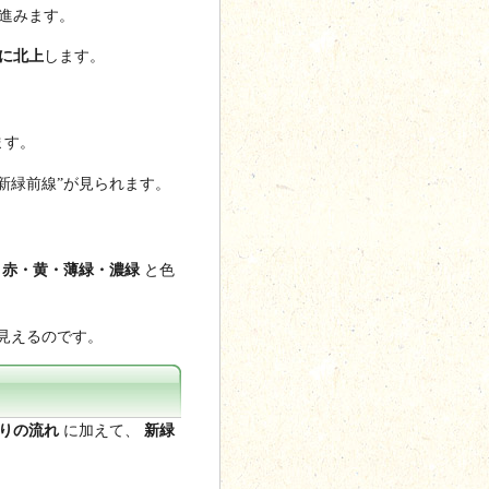
に進みます。
に北上
します。
ます。
の新緑前線”が見られます。
に
赤・黄・薄緑・濃緑
と色
に見えるのです。
りの流れ
に加えて、
新緑