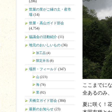
(206)
世屋の里がご縁の土・産市
場
(14)
世屋・高山ガイド部会
(4,754)
協議会の活動紹介
(11)
地元のおいしいもの
(36)
加工品
(4)
限定弁当
(8)
場所・フィールド
(347)
山
(223)
ここまでに
海
(78)
全あるのみ
里
(92)
天橋立ガイド部会
(384)
夏に咲く！
最新のお知らせ
(23)
本固有種と