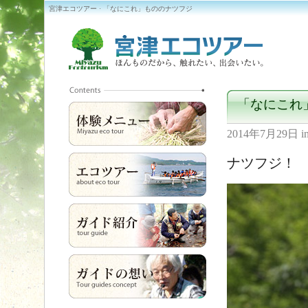
宮津エコツアー · 「なにこれ」もののナツフジ
「なにこれ
2014年7月29日
i
ナツフジ！