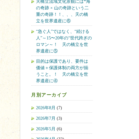
天橋立流域文化景観には*海
の奇跡 × 山の奇跡という二
重の奇跡！！、、、天の橋
立を世界遺産に⑥
“急ぐ人”ではなく、“続ける
人”～15〜20年の“世代跨ぎの
ロマン～！ 天の橋立を世
界遺産に⑤
目的は保護であり、要件は
価値＋保護体制の両方が揃
うこと。！ 天の橋立を世
界遺産に④
月別アーカイブ
2026年8月
(7)
2026年7月
(3)
2026年5月
(6)