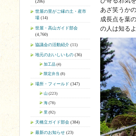
び寄る邪気
(206)
あざ笑うか
世屋の里がご縁の土・産市
場
(14)
成長点を葉
の人は知る
世屋・高山ガイド部会
(4,760)
協議会の活動紹介
(11)
地元のおいしいもの
(36)
加工品
(4)
限定弁当
(8)
場所・フィールド
(347)
山
(223)
海
(78)
里
(92)
天橋立ガイド部会
(384)
最新のお知らせ
(23)