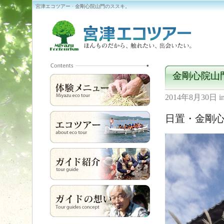
宮津エコツアー · 金剛心院山門のススキ。
金剛心院山
2014年8月30日
i
日置・金剛