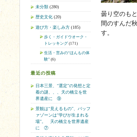
未分類
(280)
曇り空のも
歴史文化
(20)
間のすんだ
遊び方・楽しみ方
(185)
す。
歩く・ガイドウオーク・
トレッキング
(171)
生活・営みの“ほんもの体
験”
(6)
最近の投稿
日本三景、“選定”の発想と定
着の謎、、、天の橋立を世
界遺産に ⑨
景観は“見えるもの”、バッフ
ァゾーンは“学びが生まれる
場”。 天の橋立を世界遺産
に ⑦