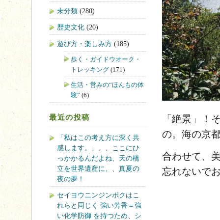
未分類
(280)
歴史文化
(20)
遊び方・楽しみ方
(185)
歩く・ガイドウオーク・
トレッキング
(171)
生活・営みの“ほんもの体
験”
(6)
「絶景」！
最近の投稿
の。海の京
「私はこの考え方に深く共
感します。」、、ここにひ
合わせて、
っかかるんだよね、天の橋
立を世界遺産に、、真夏の
忘れないで
夜の夢！
セイヨウニンジンボクはこ
れらと同じく 強い芳香＝強
い化学防御 を持つため、シ