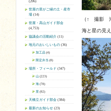
(206)
世屋の里がご縁の土・産市
場
(14)
（↑ 撮影 
世屋・高山ガイド部会
(4,753)
海と星の見
協議会の活動紹介
(11)
地元のおいしいもの
(36)
加工品
(4)
限定弁当
(8)
場所・フィールド
(347)
山
(223)
海
(78)
里
(92)
天橋立ガイド部会
(384)
最新のお知らせ
(23)