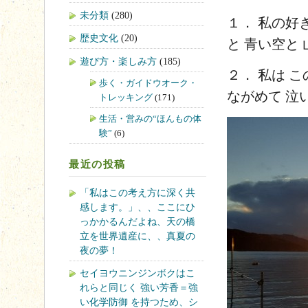
未分類
(280)
１． 私の好
歴史文化
(20)
と 青い空と
遊び方・楽しみ方
(185)
２． 私は 
歩く・ガイドウオーク・
ながめて 泣
トレッキング
(171)
生活・営みの“ほんもの体
験”
(6)
最近の投稿
「私はこの考え方に深く共
感します。」、、ここにひ
っかかるんだよね、天の橋
立を世界遺産に、、真夏の
夜の夢！
セイヨウニンジンボクはこ
れらと同じく 強い芳香＝強
い化学防御 を持つため、シ