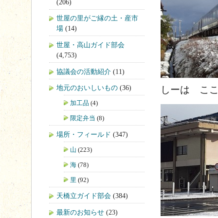
(206)
世屋の里がご縁の土・産市
場
(14)
世屋・高山ガイド部会
(4,753)
協議会の活動紹介
(11)
地元のおいしいもの
(36)
しーは ここ
加工品
(4)
限定弁当
(8)
場所・フィールド
(347)
山
(223)
海
(78)
里
(92)
天橋立ガイド部会
(384)
最新のお知らせ
(23)