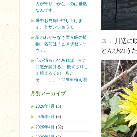
カが寄りつかないのは当然
なんです。
暑中お見舞い申し上げま
す、とサンショウモ
訳のわからなさ度Ａ級の植
３． 川辺に
物、名前は「ヒメザゼンソ
とんびのうた
ウ」。
心が清らかであれば、そこ
に道が開ける。 後ずさりし
て植えるその一歩こ
そ、、、、上世屋田植え唄
月別アーカイブ
2026年7月
(3)
2026年5月
(6)
2026年4月
(32)