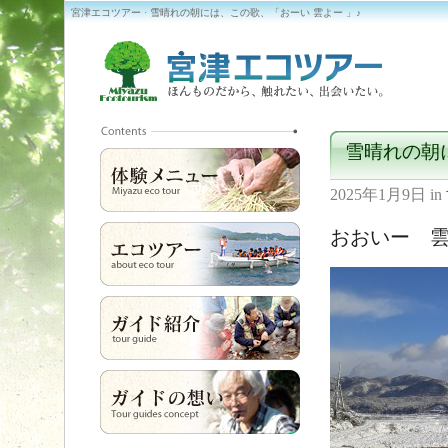
宮津エコツアー · 雪晴れの朝には、この歌、「おーい 雲よー 」♪
雪晴れの朝
2025年1月9日
in
おおいー 