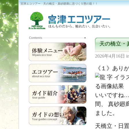
宮津エコツアー · 天の橋立・真砂廻廊に息づく５態の龍！！
天の橋立・
2026年4月16日
i
《１》あり
いいですね…
間、 真砂廻
ました。
天橋立・日置