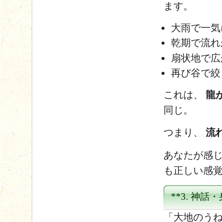
ます。
大雨で一気
乾期で流れ
扇状地で広
再び谷で絞
これは、
龍
同じ。
つまり、
流
あなたが感じ
も正しい感
**3. 神
「大地のうね