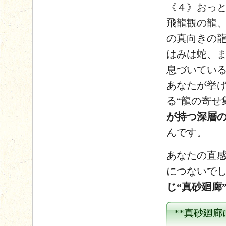
《４》おっと
飛龍観の龍
の真向きの
はみは蛇、
息づいてい
あなたが挙
る“龍の寄せ
が持つ深層
んです。
あなたの直
につないでし
じ“真砂廻廊
**真砂廻