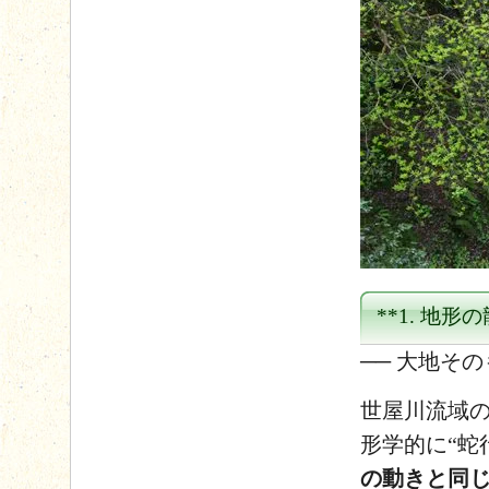
**1. 地
── 大地そ
世屋川流域の
形学的に“蛇行
の動きと同