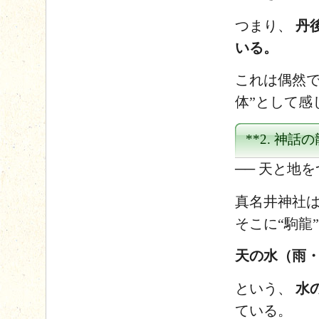
つまり、
丹
いる。
これは偶然で
体”として感
**2. 神
── 天と地を
真名井神社
そこに“駒龍
天の水（雨
という、
水
ている。