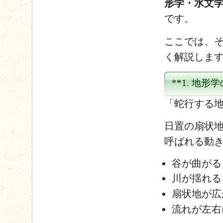
形学・水文
です。
ここでは、
く解説しま
**1. 地形
「蛇行する地
日置の扇状地や
呼ばれる動
谷が曲がる
川が揺れる
扇状地が広
流れが左右