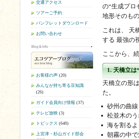
交通アクセス
の“生成プロ
ツアーご予約
地形そのも
パンフレットダウンロード
これは、 天
お問い合わせ
する 最強の
ここから、
1. 天橋立
お客様の声
(20)
天橋立の形は
みんなが持ち寄る豆知識
た。
(26)
ガイド会員向け情報
(37)
砂州の曲線
テレビ放映
(3)
松並木のう
トピックス
(640)
海を割るよ
朝霧の中で
上宮津・杉山ガイド部会