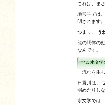
これは、ま
地形学では、
明されます
つまり、
う
龍の胴体の動
なんです。
**2. 水文
「流れを生む
日置川は、 
弱めたりしな
水文学では、