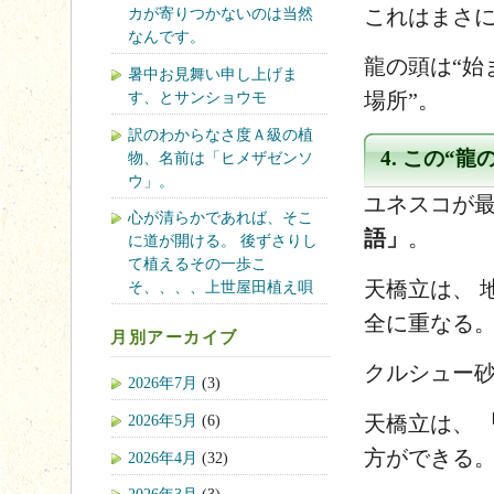
これはまさ
カが寄りつかないのは当然
なんです。
龍の頭は“始
暑中お見舞い申し上げま
す、とサンショウモ
場所”。
訳のわからなさ度Ａ級の植
4. この“
物、名前は「ヒメザゼンソ
ウ」。
ユネスコが
心が清らかであれば、そこ
語」
。
に道が開ける。 後ずさりし
て植えるその一歩こ
天橋立は、 
そ、、、、上世屋田植え唄
全に重なる
月別アーカイブ
クルシュー砂
2026年7月
(3)
天橋立は、
2026年5月
(6)
方ができる
2026年4月
(32)