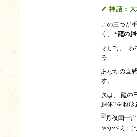
✔ 神話：
この三つが重
く、
“龍の
そして、 そ
る。
あなたの直感
す。
次は、
龍の
胴体”を地形