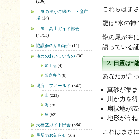
(206)
これらはま
世屋の里がご縁の土・産市
場
(14)
龍は“水の神
世屋・高山ガイド部会
(4,753)
龍の尾が海に
協議会の活動紹介
(11)
語っている
地元のおいしいもの
(36)
2. 日置は
加工品
(4)
あなたが言っ
限定弁当
(8)
場所・フィールド
(347)
真砂が集ま
山
(223)
川が力を得
海
(78)
扇状地が広
里
(92)
地形がうね
天橋立ガイド部会
(384)
これはまさ
最新のお知らせ
(23)