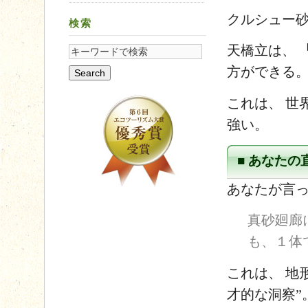
クルシュー砂
検索
天橋立は、
方ができる
これは、 世
強い。
■ あなた
あなたが言
真砂廻廊
も、１体
これは、 地
才的な洞察”