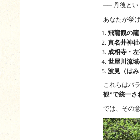
── 丹後と
あなたが挙
飛龍観の龍
真名井神社
成相寺・左
世屋川流域
波見（はみ
これらはバ
観”で統一さ
では、その