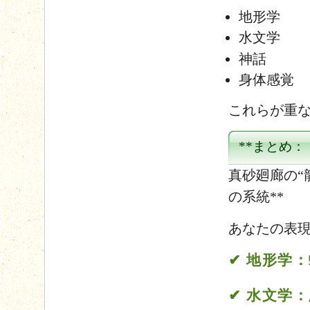
地形学
水文学
神話
身体感覚
これらが重
**まとめ：
真砂廻廊の“
の系統**
あなたの表
✔ 地形学
✔ 水文学