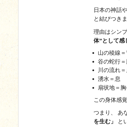
日本の神話や
と結びつき
理由はシンプ
体”として感
山の稜線＝
谷の蛇行＝
川の流れ＝
湧水＝息
扇状地＝胸
この身体感覚
つまり、 あ
を生む」
と