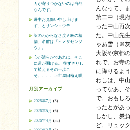
カが寄りつかないのは当然
んなって、
なんです。
第二中（現
暑中お見舞い申し上げま
った中山再
す、とサンショウモ
た。中山先
訳のわからなさ度Ａ級の植
物、名前は「ヒメザゼンソ
ゃあ雪（※
ウ」。
大阪や京都
心が清らかであれば、そこ
れで、お寺
に道が開ける。 後ずさりし
て植えるその一歩こ
に降りるよ
そ、、、、上世屋田植え唄
わしは、中
ってなあ、
月別アーカイブ
で、おもし
2026年7月
(3)
ったとがあ
2026年5月
(6)
しかし、炭
2026年4月
(32)
ど、リュッ