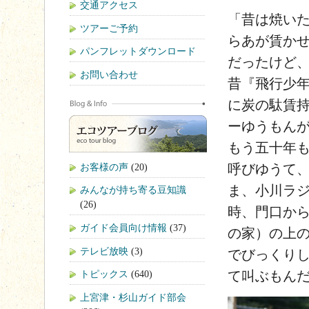
交通アクセス
「昔は焼い
ツアーご予約
らあが賃か
パンフレットダウンロード
だったけど
お問い合わせ
昔『飛行少
に炭の駄賃
ーゆうもん
もう五十年
呼びゆうて
お客様の声
(20)
ま、小川ラ
みんなが持ち寄る豆知識
(26)
時、門口か
ガイド会員向け情報
(37)
の家）の上
テレビ放映
(3)
でびっくり
て叫ぶもん
トピックス
(640)
上宮津・杉山ガイド部会