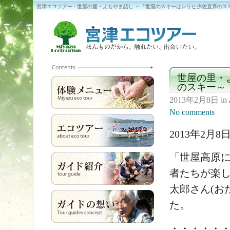
宮津エコツアー · 世屋の里・よもやま話し ～「世屋のスキーはレリヒ少佐直系のス
世屋の里・
のスキー～
2013年2月8日
in
No comments
2013年2月8
「世屋高原
者たちが楽
太郎さん(お
た。
・・・・・