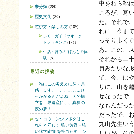
中をわら靴
未分類
(280)
ころが、寒
歴史文化
(20)
た。それで
遊び方・楽しみ方
(185)
れに、今ま
歩く・ガイドウオーク・
っそり歩く
トレッキング
(171)
あ。この、
生活・営みの“ほんもの体
験”
(6)
それから二
員みたいな
最近の投稿
て、今、は
「私はこの考え方に深く共
りに、山を
感します。」、、ここにひ
せなったで
っかかるんだよね、天の橋
立を世界遺産に、、真夏の
なもんだっ
夜の夢！
だったで、
セイヨウニンジンボクはこ
丸山先生い
れらと同じく 強い芳香＝強
い化学防御 を持つため、シ
しいが、そ