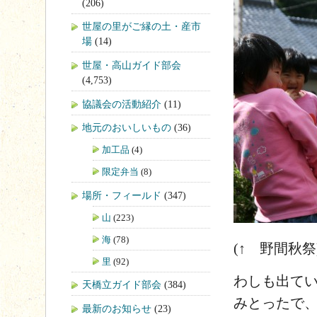
(206)
世屋の里がご縁の土・産市
場
(14)
世屋・高山ガイド部会
(4,753)
協議会の活動紹介
(11)
地元のおいしいもの
(36)
加工品
(4)
限定弁当
(8)
場所・フィールド
(347)
山
(223)
海
(78)
(↑ 野間秋祭
里
(92)
わしも出て
天橋立ガイド部会
(384)
みとったで
最新のお知らせ
(23)