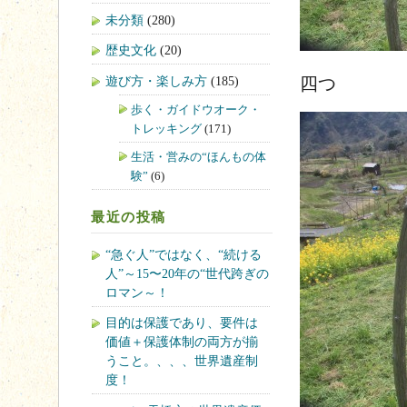
未分類
(280)
歴史文化
(20)
遊び方・楽しみ方
(185)
四つ
歩く・ガイドウオーク・
トレッキング
(171)
生活・営みの“ほんもの体
験”
(6)
最近の投稿
“急ぐ人”ではなく、“続ける
人”～15〜20年の“世代跨ぎの
ロマン～！
目的は保護であり、要件は
価値＋保護体制の両方が揃
うこと。、、、世界遺産制
度！