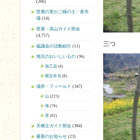
(206)
世屋の里がご縁の土・産市
場
(14)
世屋・高山ガイド部会
(4,757)
三つ
協議会の活動紹介
(11)
地元のおいしいもの
(36)
加工品
(4)
限定弁当
(8)
場所・フィールド
(347)
山
(223)
海
(78)
里
(92)
天橋立ガイド部会
(384)
最新のお知らせ
(23)