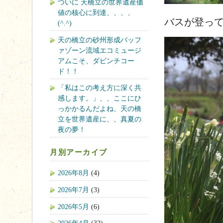
ついに 天橋立の世界遺産価
値の核心に到達、、、、
バスが登っ
(^.^)
天の橋立の砂州形成バッフ
ァゾーン流域エコミュージ
アムこそ、ダビンチコー
ド！！
「私はこの考え方に深く共
感します。」、、ここにひ
っかかるんだよね、天の橋
立を世界遺産に、、真夏の
夜の夢！
月別アーカイブ
2026年8月
(4)
2026年7月
(3)
2026年5月
(6)