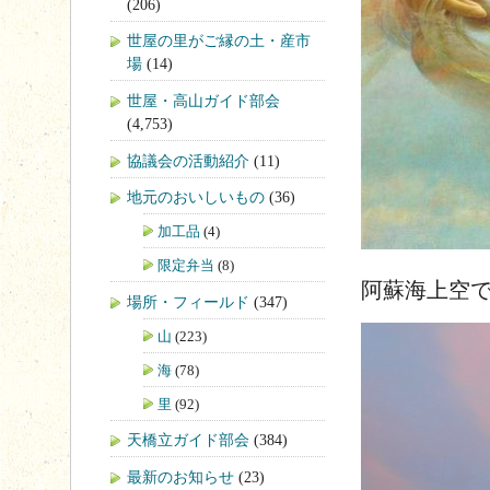
(206)
世屋の里がご縁の土・産市
場
(14)
世屋・高山ガイド部会
(4,753)
協議会の活動紹介
(11)
地元のおいしいもの
(36)
加工品
(4)
限定弁当
(8)
阿蘇海上空
場所・フィールド
(347)
山
(223)
海
(78)
里
(92)
天橋立ガイド部会
(384)
最新のお知らせ
(23)