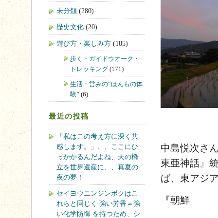
未分類
(280)
歴史文化
(20)
遊び方・楽しみ方
(185)
歩く・ガイドウオーク・
トレッキング
(171)
生活・営みの“ほんもの体
験”
(6)
最近の投稿
「私はこの考え方に深く共
感します。」、、ここにひ
中島悦次さ
っかかるんだよね、天の橋
東亜神話』統
立を世界遺産に、、真夏の
ば、東アジア、
夜の夢！
セイヨウニンジンボクはこ
『朝鮮
れらと同じく 強い芳香＝強
い化学防御 を持つため、シ