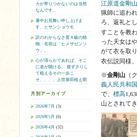
江原道
金剛
カが寄りつかないのは当然
なんです。
猟師に追われ
暑中お見舞い申し上げま
ろ、返礼と
す、とサンショウモ
すことを教
訳のわからなさ度Ａ級の植
った天女は
物、名前は「ヒメザゼンソ
ウ」。
がて衣を取
衣伝説同様
心が清らかであれば、そこ
に道が開ける。 後ずさりし
て植えるその一歩こ
※
金剛山
（
そ、、、、上世屋田植え唄
義人民共和
で、
標高
1,
月別アーカイブ
山とされて
2026年7月
(3)
2026年5月
(6)
2026年4月
(32)