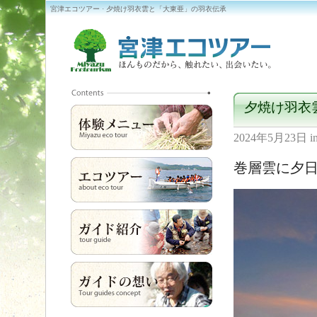
宮津エコツアー · 夕焼け羽衣雲と「大東亜」の羽衣伝承
夕焼け羽衣
2024年5月23日
i
巻層雲に夕