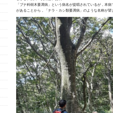
「ブナ科樹木萎凋病」という病名が提唱されているが，本病
があることから，「ナラ・カシ類萎凋病」のような名称が望