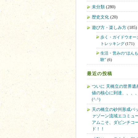
未分類
(280)
歴史文化
(20)
遊び方・楽しみ方
(185)
歩く・ガイドウオー
トレッキング
(171)
生活・営みの“ほん
験”
(6)
最近の投稿
ついに 天橋立の世界遺
値の核心に到達、、、
(^.^)
天の橋立の砂州形成バ
ァゾーン流域エコミュ
アムこそ、ダビンチコ
ド！！