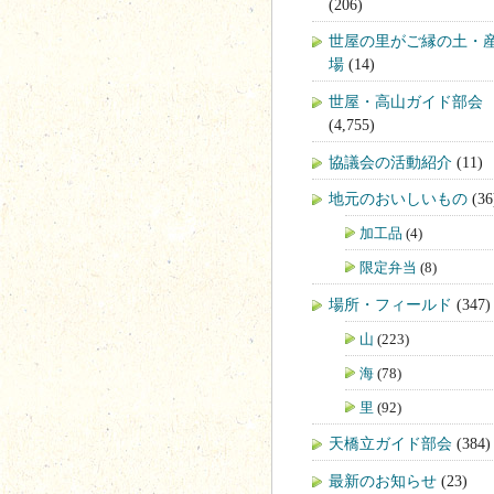
(206)
世屋の里がご縁の土・
場
(14)
世屋・高山ガイド部会
(4,755)
協議会の活動紹介
(11)
地元のおいしいもの
(36
加工品
(4)
限定弁当
(8)
場所・フィールド
(347)
山
(223)
海
(78)
里
(92)
天橋立ガイド部会
(384)
最新のお知らせ
(23)