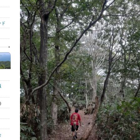
ード
識
)
会