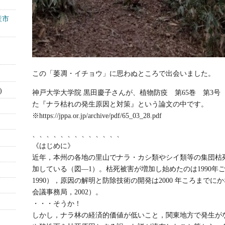
産市
この「萎凋・イチョウ」に思わぬところで出会いました。
)
神戸大学大学院 黒田慶子さんが、植物防疫 第65巻 第3号（
た『ナラ枯れの発生原因と対策』という論文の中です。
※https://jppa.or.jp/archive/pdf/65_03_28.pdf
、、、、、、、、、、、、、
《はじめに》
近年，本州の各地の里山でナラ・カシ類やシイ類等の集団枯
加している（図―1）。枯死被害が増加し始めたのは1990年
1990），原因の解明と防除技術の開発は2000 年ころまで
会議事務局，2002）。
・・・そうか！
しかし，ナラ林の経済的価値が低いこと，関東地方で発生が