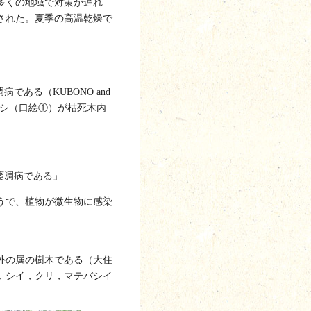
多くの地域で対策が遅れ
認された。夏季の高温乾燥で
萎凋病である（KUBONO and
イムシ（口絵①）が枯死木内
よる萎凋病である」
うで、植物が微生物に感染
。
外の属の樹木である（大住
か，シイ，クリ，マテバシイ