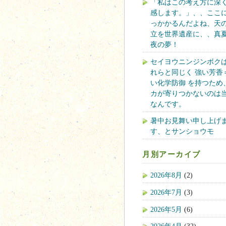
「私はこの考え方に深
感します。」、、ここ
っかかるんだよね、天
立を世界遺産に、、真
夜の夢！
セイヨウニンジンボク
れらと同じく 強い芳香
い化学防御 を持つため
カが寄りつかないのは
なんです。
暑中お見舞い申し上げ
す、とサンショウモ
月別アーカイブ
2026年8月
(2)
2026年7月
(3)
2026年5月
(6)