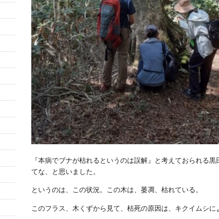
『本病でブナが枯れるというのは誤解』と考えておられる黒
てな、と思いました。
というのは、この状況。この木は、萎凋、枯れている。
このフラス、木くずから見て、枯死の原因は、キクイムシに