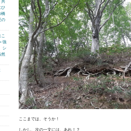
く共
にひ
の橋
夏の
はこ
＝強
、シ
当然
ま
ここまでは、そうか！
しかし、次の一文には、あれ！？