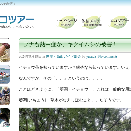
ムシの被害！
ブナも熱中症か、キクイムシの被害！
2024年9月19日
in
世屋・高山ガイド部会
by
yasuda
|
No comments
イチョウ茶を知っていますか？銀杏なら知っています。いえ
なんですか、その「、、」というのは、、、、
ことほどさように、「萎凋・イチョウ」、これは一般的な用
萎凋[いちょう] 草木がなえしぼむこと、、だそうです。