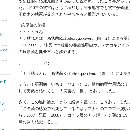
や酸性雨を枯死原因とする誤った説が流布したこと等から，
た。2010年の被害はさらに増加し，関東地方でも被害が確
罹病木の枯死が促進された例もあると推測されている。
I 病原菌の伝播
・・・・うん！
ク・
ナラ枯れとは，糸状菌Raffaelea quercivora（図―2）による
ITO, 2002）。体長5mm程度の養菌性甲虫カシノナガキク
もの体
の病原菌を健全木へと媒介する。
、、、、ここです。
「ナラ枯れとは，糸状菌Raffaelea quercivora（図―2）に
産価
そうか！萎凋病（いちょうびょう）は、植物病理学用語のよ
、
して突然と枯れてしまう病害の一種 、とありました。
さて、この黒田論文、さらに続きを読むと、こうありました
ッフ
「この菌の感染で枯死しているのは，ブナ科の中でブナ属以
ージ
ら，2007；黒田，2008）。コナラ属のナラ類，カシ類のほ
ー
等の属も枯死する。」