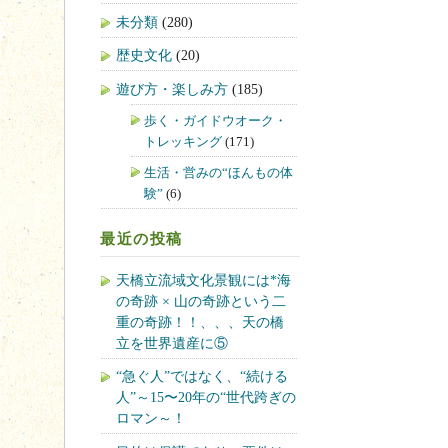
未分類
(280)
歴史文化
(20)
遊び方・楽しみ方
(185)
歩く・ガイドウオーク・
トレッキング
(171)
生活・営みの“ほんもの体
験”
(6)
最近の投稿
天橋立流域文化景観には*海
の奇跡 × 山の奇跡という二
重の奇跡！！、、、天の橋
立を世界遺産に⑤
“急ぐ人”ではなく、“続ける
人”～15〜20年の“世代跨ぎの
ロマン～！