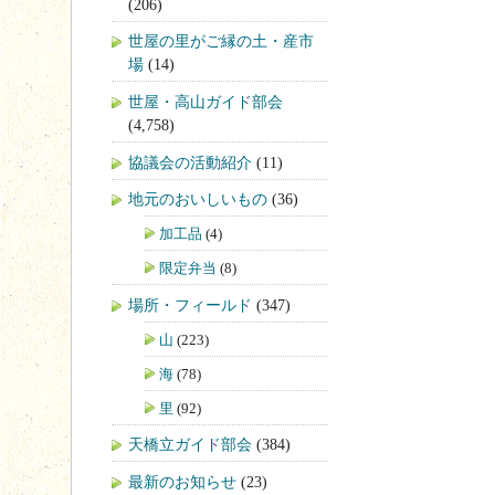
(206)
世屋の里がご縁の土・産市
場
(14)
世屋・高山ガイド部会
(4,758)
協議会の活動紹介
(11)
地元のおいしいもの
(36)
加工品
(4)
限定弁当
(8)
場所・フィールド
(347)
山
(223)
海
(78)
里
(92)
天橋立ガイド部会
(384)
最新のお知らせ
(23)