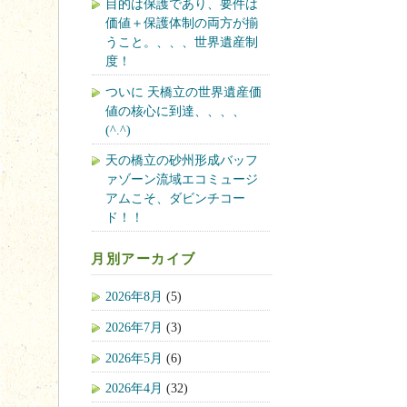
目的は保護であり、要件は
価値＋保護体制の両方が揃
うこと。、、、世界遺産制
度！
ついに 天橋立の世界遺産価
値の核心に到達、、、、
(^.^)
天の橋立の砂州形成バッフ
ァゾーン流域エコミュージ
アムこそ、ダビンチコー
ド！！
月別アーカイブ
2026年8月
(5)
2026年7月
(3)
2026年5月
(6)
2026年4月
(32)