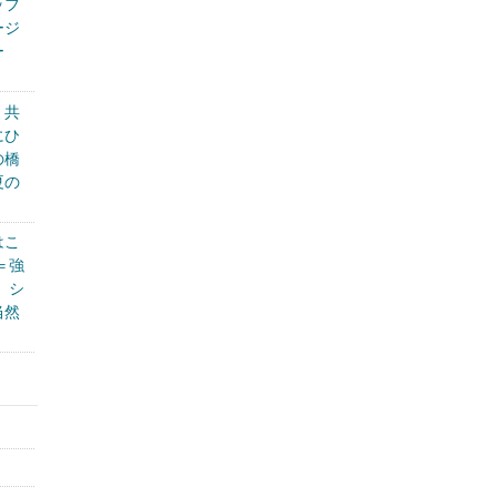
ッフ
ージ
ー
く共
にひ
の橋
夏の
はこ
＝強
、シ
当然