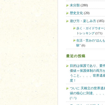
未分類
(280)
歴史文化
(20)
遊び方・楽しみ方
(185)
歩く・ガイドウオー
トレッキング
(171)
生活・営みの“ほん
験”
(6)
最近の投稿
目的は保護であり、要
価値＋保護体制の両方
うこと。、、、世界遺
度！
ついに 天橋立の世界遺
値の核心に到達、、、
(^.^)