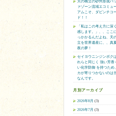
天の橋立の砂州形成バ
ァゾーン流域エコミュ
アムこそ、ダビンチコ
ド！！
「私はこの考え方に深
感します。」、、ここ
っかかるんだよね、天
立を世界遺産に、、真
夜の夢！
セイヨウニンジンボク
れらと同じく 強い芳香
い化学防御 を持つため
カが寄りつかないのは
なんです。
月別アーカイブ
2026年8月
(3)
2026年7月
(3)