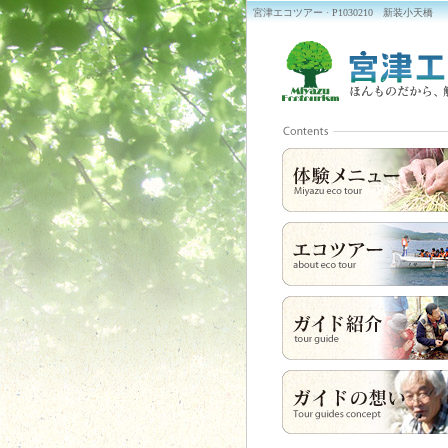
宮津エコツアー · P1030210 新装小天橋