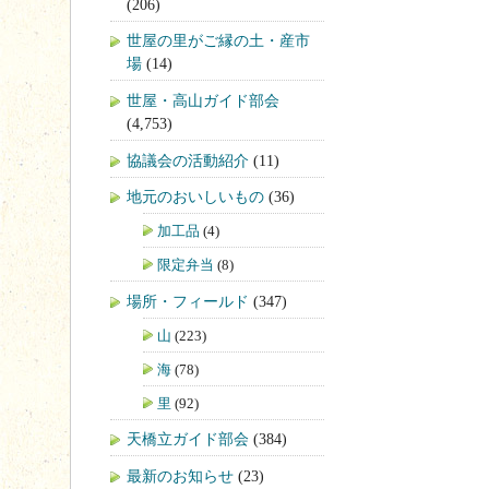
(206)
世屋の里がご縁の土・産市
場
(14)
世屋・高山ガイド部会
(4,753)
協議会の活動紹介
(11)
地元のおいしいもの
(36)
加工品
(4)
限定弁当
(8)
場所・フィールド
(347)
山
(223)
海
(78)
里
(92)
天橋立ガイド部会
(384)
最新のお知らせ
(23)