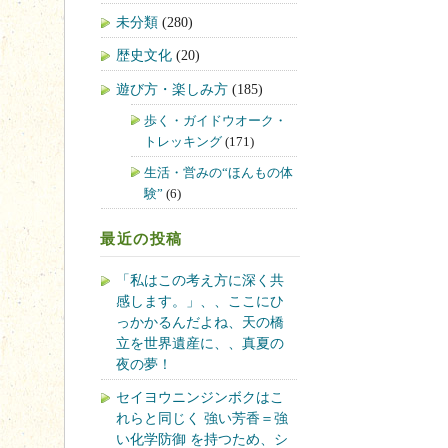
未分類
(280)
歴史文化
(20)
遊び方・楽しみ方
(185)
歩く・ガイドウオーク・
トレッキング
(171)
生活・営みの“ほんもの体
験”
(6)
最近の投稿
「私はこの考え方に深く共
感します。」、、ここにひ
っかかるんだよね、天の橋
立を世界遺産に、、真夏の
夜の夢！
セイヨウニンジンボクはこ
れらと同じく 強い芳香＝強
い化学防御 を持つため、シ