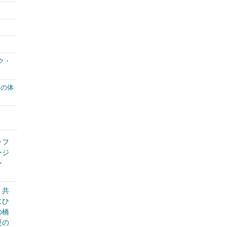
ク・
もの体
ッフ
ージ
ー
く共
にひ
の橋
夏の