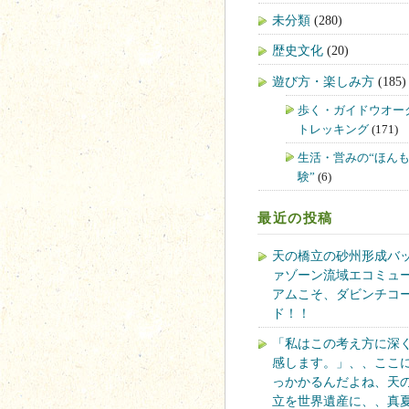
未分類
(280)
歴史文化
(20)
遊び方・楽しみ方
(185)
歩く・ガイドウオー
トレッキング
(171)
生活・営みの“ほん
験”
(6)
最近の投稿
天の橋立の砂州形成バ
ァゾーン流域エコミュ
アムこそ、ダビンチコ
ド！！
「私はこの考え方に深
感します。」、、ここ
っかかるんだよね、天
立を世界遺産に、、真