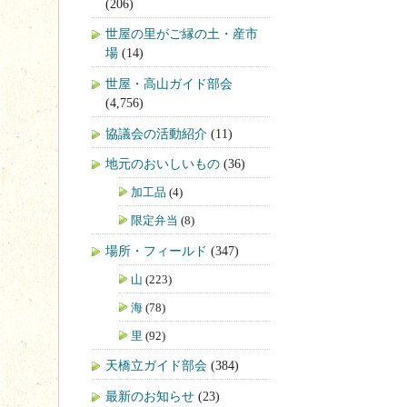
(206)
世屋の里がご縁の土・産市
場
(14)
世屋・高山ガイド部会
(4,756)
協議会の活動紹介
(11)
地元のおいしいもの
(36)
加工品
(4)
限定弁当
(8)
場所・フィールド
(347)
山
(223)
海
(78)
里
(92)
天橋立ガイド部会
(384)
最新のお知らせ
(23)