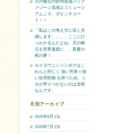
天の橋立の砂州形成バッフ
ァゾーン流域エコミュージ
アムこそ、ダビンチコー
ド！！
「私はこの考え方に深く共
感します。」、、ここにひ
っかかるんだよね、天の橋
立を世界遺産に、、真夏の
夜の夢！
セイヨウニンジンボクはこ
れらと同じく 強い芳香＝強
い化学防御 を持つため、シ
カが寄りつかないのは当然
なんです。
月別アーカイブ
2026年8月
(3)
2026年7月
(3)