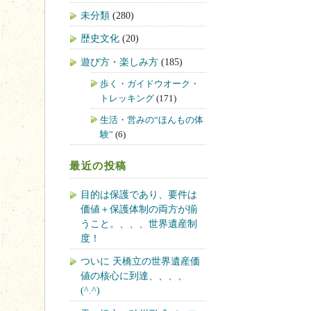
未分類
(280)
歴史文化
(20)
遊び方・楽しみ方
(185)
歩く・ガイドウオーク・
トレッキング
(171)
生活・営みの“ほんもの体
験”
(6)
最近の投稿
目的は保護であり、要件は
価値＋保護体制の両方が揃
うこと。、、、世界遺産制
度！
ついに 天橋立の世界遺産価
値の核心に到達、、、、
(^.^)