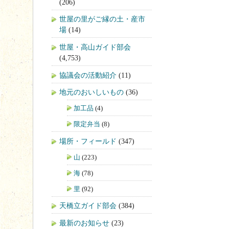
(206)
世屋の里がご縁の土・産市
場
(14)
世屋・高山ガイド部会
(4,753)
協議会の活動紹介
(11)
地元のおいしいもの
(36)
加工品
(4)
限定弁当
(8)
場所・フィールド
(347)
山
(223)
海
(78)
里
(92)
天橋立ガイド部会
(384)
最新のお知らせ
(23)