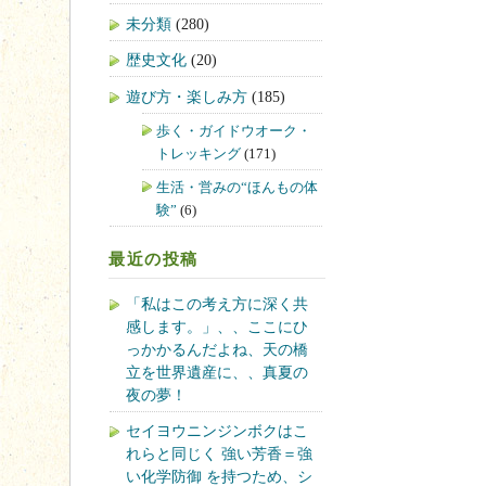
未分類
(280)
歴史文化
(20)
遊び方・楽しみ方
(185)
歩く・ガイドウオーク・
トレッキング
(171)
生活・営みの“ほんもの体
験”
(6)
最近の投稿
「私はこの考え方に深く共
感します。」、、ここにひ
っかかるんだよね、天の橋
立を世界遺産に、、真夏の
夜の夢！
セイヨウニンジンボクはこ
れらと同じく 強い芳香＝強
い化学防御 を持つため、シ