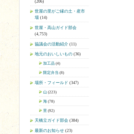
(206)
世屋の里がご縁の土・産市
場
(14)
世屋・高山ガイド部会
(4,753)
協議会の活動紹介
(11)
地元のおいしいもの
(36)
加工品
(4)
限定弁当
(8)
場所・フィールド
(347)
山
(223)
海
(78)
里
(92)
天橋立ガイド部会
(384)
最新のお知らせ
(23)