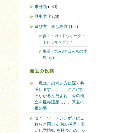
未分類
(280)
歴史文化
(20)
遊び方・楽しみ方
(185)
歩く・ガイドウオーク・
トレッキング
(171)
生活・営みの“ほんもの体
験”
(6)
最近の投稿
「私はこの考え方に深く共
感します。」、、ここにひ
っかかるんだよね、天の橋
立を世界遺産に、、真夏の
夜の夢！
セイヨウニンジンボクはこ
れらと同じく 強い芳香＝強
い化学防御 を持つため、シ