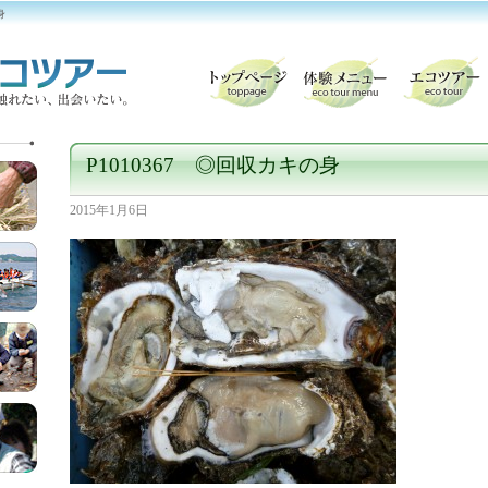
身
P1010367 ◎回収カキの身
2015年1月6日