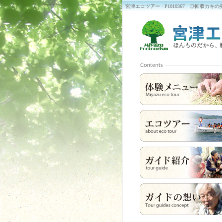
宮津エコツアー · P1010367 ◎回収カキの