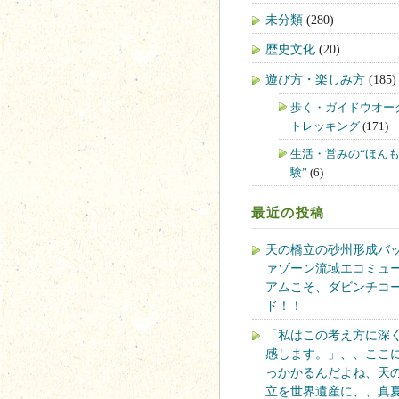
未分類
(280)
歴史文化
(20)
遊び方・楽しみ方
(185)
歩く・ガイドウオー
トレッキング
(171)
生活・営みの“ほん
験”
(6)
最近の投稿
天の橋立の砂州形成バ
ァゾーン流域エコミュ
アムこそ、ダビンチコ
ド！！
「私はこの考え方に深
感します。」、、ここ
っかかるんだよね、天
立を世界遺産に、、真