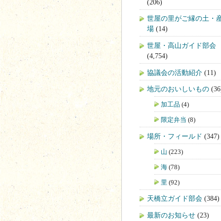
(206)
世屋の里がご縁の土・
場
(14)
世屋・高山ガイド部会
(4,754)
協議会の活動紹介
(11)
地元のおいしいもの
(36
加工品
(4)
限定弁当
(8)
場所・フィールド
(347)
山
(223)
海
(78)
里
(92)
天橋立ガイド部会
(384)
最新のお知らせ
(23)