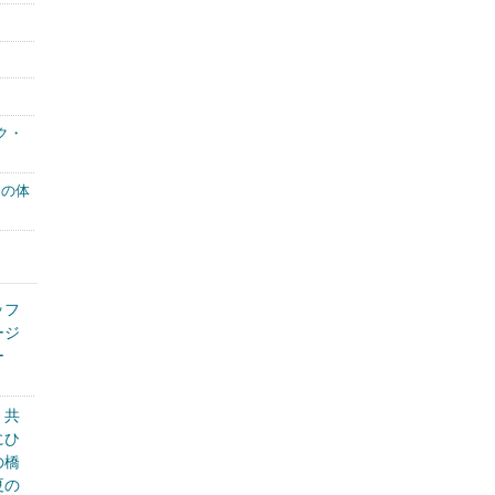
ク・
もの体
ッフ
ージ
ー
く共
にひ
の橋
夏の