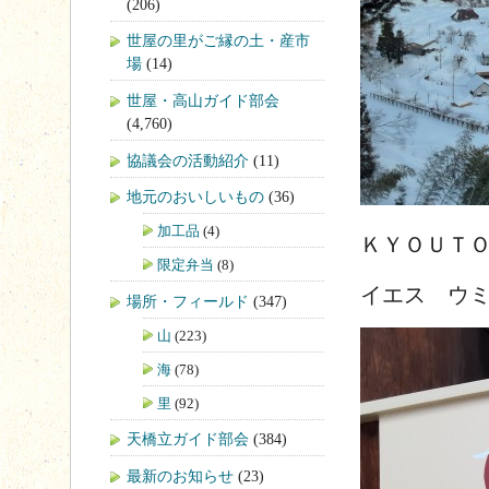
(206)
世屋の里がご縁の土・産市
場
(14)
世屋・高山ガイド部会
(4,760)
協議会の活動紹介
(11)
地元のおいしいもの
(36)
加工品
(4)
ＫＹＯＵＴ
限定弁当
(8)
イエス ウ
場所・フィールド
(347)
山
(223)
海
(78)
里
(92)
天橋立ガイド部会
(384)
最新のお知らせ
(23)