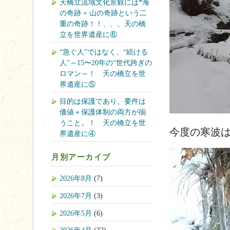
天橋立流域文化景観には*海
の奇跡 × 山の奇跡という二
重の奇跡！！、、、天の橋
立を世界遺産に⑥
“急ぐ人”ではなく、“続ける
人”～15〜20年の“世代跨ぎの
ロマン～！ 天の橋立を世
界遺産に⑤
目的は保護であり、要件は
価値＋保護体制の両方が揃
うこと。！ 天の橋立を世
今度の寒波
界遺産に④
月別アーカイブ
2026年8月
(7)
2026年7月
(3)
2026年5月
(6)