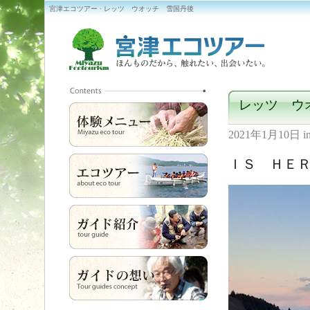
宮津エコツアー · レッツ ウオッチ 雪国丹後
レッツ ウ
2021年1月10日
i
ＩＳ ＨＥ