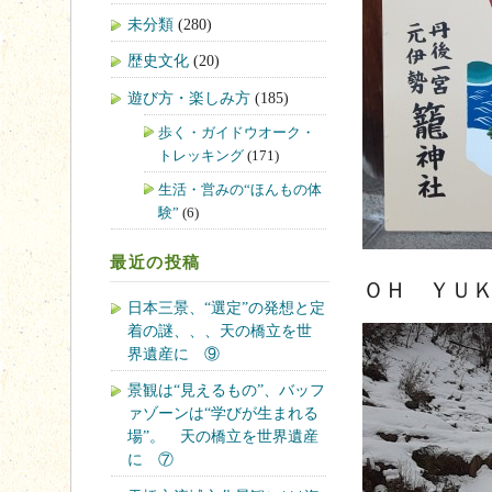
未分類
(280)
歴史文化
(20)
遊び方・楽しみ方
(185)
歩く・ガイドウオーク・
トレッキング
(171)
生活・営みの“ほんもの体
験”
(6)
最近の投稿
ＯＨ ＹＵ
日本三景、“選定”の発想と定
着の謎、、、天の橋立を世
界遺産に ⑨
景観は“見えるもの”、バッフ
ァゾーンは“学びが生まれる
場”。 天の橋立を世界遺産
に ⑦