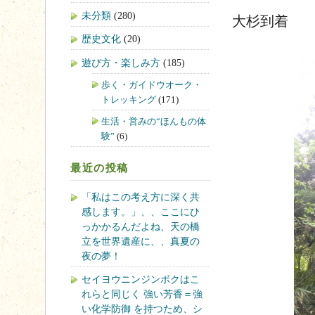
未分類
(280)
大杉到着
歴史文化
(20)
遊び方・楽しみ方
(185)
歩く・ガイドウオーク・
トレッキング
(171)
生活・営みの“ほんもの体
験”
(6)
最近の投稿
「私はこの考え方に深く共
感します。」、、ここにひ
っかかるんだよね、天の橋
立を世界遺産に、、真夏の
夜の夢！
セイヨウニンジンボクはこ
れらと同じく 強い芳香＝強
い化学防御 を持つため、シ