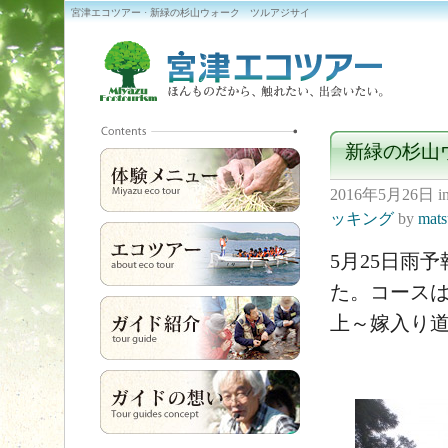
宮津エコツアー · 新緑の杉山ウォーク ツルアジサイ
新緑の杉山
2016年5月26日
i
ッキング
by
mat
5月25日雨
た。コース
上～嫁入り