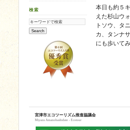
本日も約５
検索
えた杉山ウ
トソウ、タ
カ、タンナ
にも歩いて
宮津市エコツーリズム推進協議会
Miyazu Amanohashidate - Ecotour