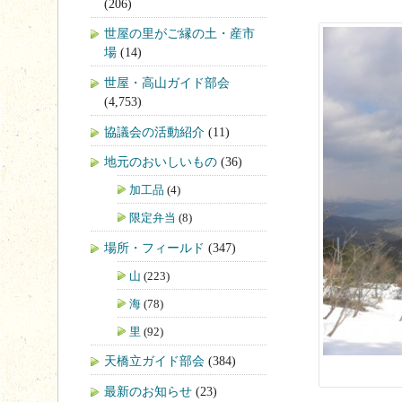
(206)
世屋の里がご縁の土・産市
場
(14)
世屋・高山ガイド部会
(4,753)
協議会の活動紹介
(11)
地元のおいしいもの
(36)
加工品
(4)
限定弁当
(8)
場所・フィールド
(347)
山
(223)
海
(78)
里
(92)
天橋立ガイド部会
(384)
最新のお知らせ
(23)