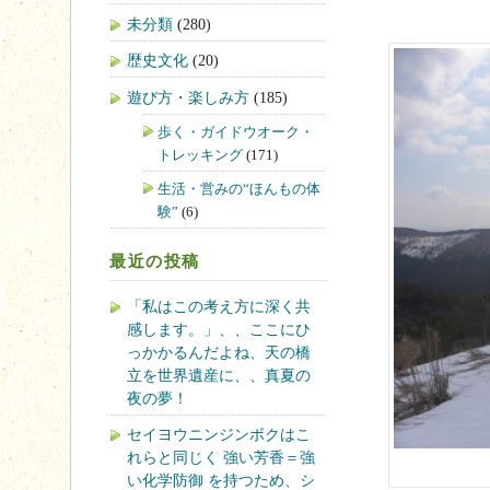
未分類
(280)
歴史文化
(20)
遊び方・楽しみ方
(185)
歩く・ガイドウオーク・
トレッキング
(171)
生活・営みの“ほんもの体
験”
(6)
最近の投稿
「私はこの考え方に深く共
感します。」、、ここにひ
っかかるんだよね、天の橋
立を世界遺産に、、真夏の
夜の夢！
セイヨウニンジンボクはこ
れらと同じく 強い芳香＝強
い化学防御 を持つため、シ