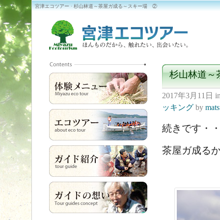
宮津エコツアー · 杉山林道～茶屋ガ成る～スキー場 ②
杉山林道～
2017年3月11日
i
ッキング
by
mat
続きです・
茶屋ガ成る