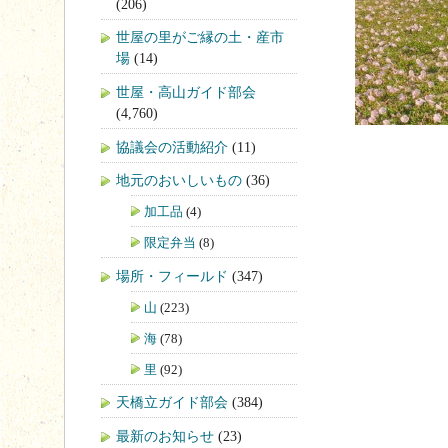
(206)
世屋の里がご縁の土・産市
場
(14)
世屋・高山ガイド部会
(4,760)
協議会の活動紹介
(11)
地元のおいしいもの
(36)
加工品
(4)
限定弁当
(8)
場所・フィールド
(347)
山
(223)
海
(78)
里
(92)
天橋立ガイド部会
(384)
最新のお知らせ
(23)