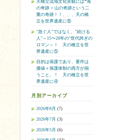
天橋立流域文化景観には*海
の奇跡 × 山の奇跡という二
重の奇跡！！、、、天の橋
立を世界遺産に⑥
“急ぐ人”ではなく、“続ける
人”～15〜20年の“世代跨ぎの
ロマン～！ 天の橋立を世
界遺産に⑤
目的は保護であり、要件は
価値＋保護体制の両方が揃
うこと。！ 天の橋立を世
界遺産に④
月別アーカイブ
2026年8月
(7)
2026年7月
(3)
2026年5月
(6)