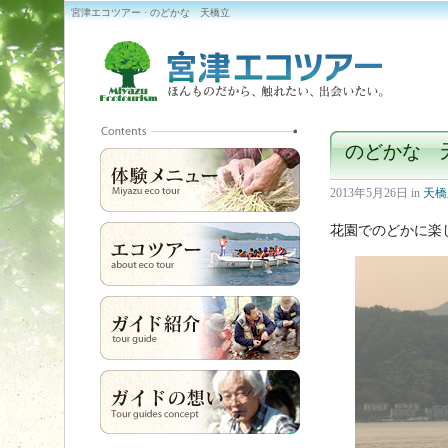
宮津エコツアー · のどかな 天橋立
のどかな 
2013年5月26日
in
天橋
花園でのどかに楽