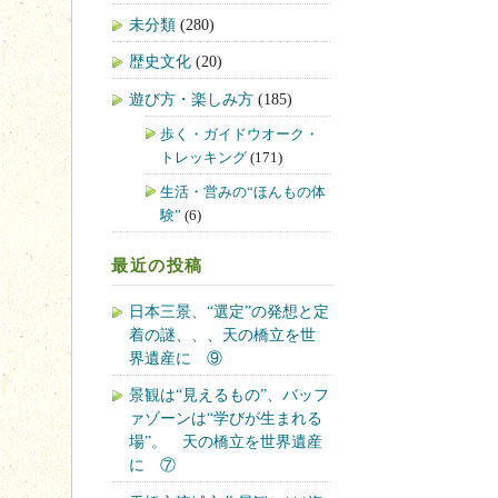
未分類
(280)
歴史文化
(20)
遊び方・楽しみ方
(185)
歩く・ガイドウオーク・
トレッキング
(171)
生活・営みの“ほんもの体
験”
(6)
最近の投稿
日本三景、“選定”の発想と定
着の謎、、、天の橋立を世
界遺産に ⑨
景観は“見えるもの”、バッフ
ァゾーンは“学びが生まれる
場”。 天の橋立を世界遺産
に ⑦