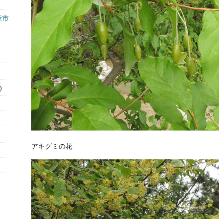
産市
)
アキグミの花