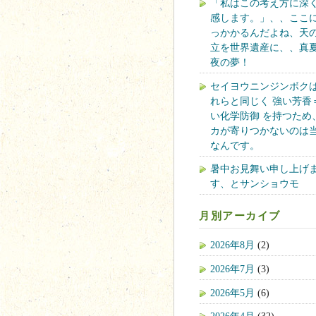
「私はこの考え方に深
感します。」、、ここ
っかかるんだよね、天
立を世界遺産に、、真
夜の夢！
セイヨウニンジンボク
れらと同じく 強い芳香
い化学防御 を持つため
カが寄りつかないのは
なんです。
暑中お見舞い申し上げ
す、とサンショウモ
月別アーカイブ
2026年8月
(2)
2026年7月
(3)
2026年5月
(6)