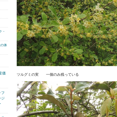
ク・
もの体
産価
ツルグミの実 一個のみ残っている
、
ッフ
ージ
ー