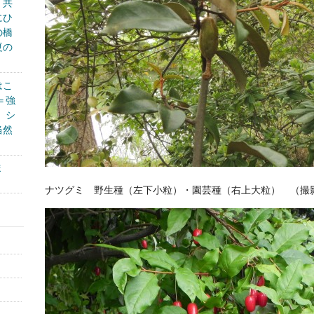
く共
にひ
の橋
夏の
はこ
＝強
、シ
当然
ま
ナツグミ 野生種（左下小粒）・園芸種（右上大粒） （撮影平成