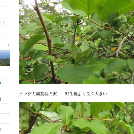
ード
識
ナツグミ園芸種の実 野生種より長く大きい
)
会