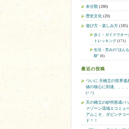
未分類
(280)
歴史文化
(20)
遊び方・楽しみ方
(185)
歩く・ガイドウオー
トレッキング
(171)
生活・営みの“ほん
験”
(6)
最近の投稿
ついに 天橋立の世界遺
値の核心に到達、、、
(^.^)
天の橋立の砂州形成バ
ァゾーン流域エコミュ
アムこそ、ダビンチコ
ド！！