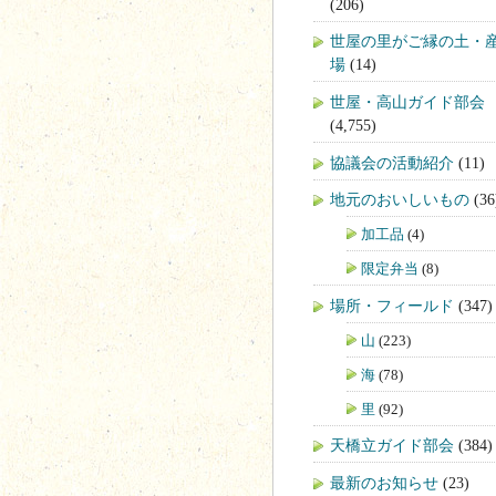
(206)
世屋の里がご縁の土・
場
(14)
世屋・高山ガイド部会
(4,755)
協議会の活動紹介
(11)
地元のおいしいもの
(36
加工品
(4)
限定弁当
(8)
場所・フィールド
(347)
山
(223)
海
(78)
里
(92)
天橋立ガイド部会
(384)
最新のお知らせ
(23)