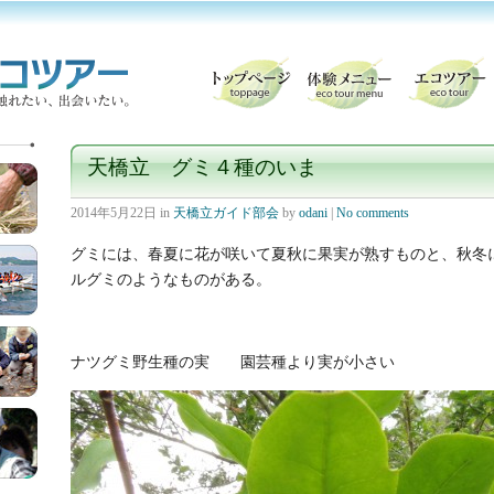
天橋立 グミ４種のいま
2014年5月22日
in
天橋立ガイド部会
by
odani
|
No comments
グミには、春夏に花が咲いて夏秋に果実が熟すものと、秋冬
ルグミのようなものがある。
ナツグミ野生種の実 園芸種より実が小さい