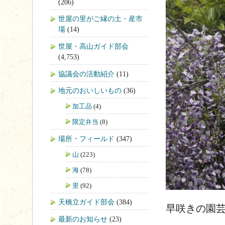
(206)
世屋の里がご縁の土・産市
場
(14)
世屋・高山ガイド部会
(4,753)
協議会の活動紹介
(11)
地元のおいしいもの
(36)
加工品
(4)
限定弁当
(8)
場所・フィールド
(347)
山
(223)
海
(78)
里
(92)
天橋立ガイド部会
(384)
早咲きの園
最新のお知らせ
(23)