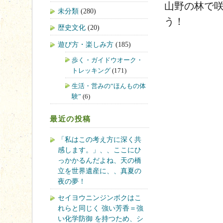
山野の林で
未分類
(280)
う！
歴史文化
(20)
遊び方・楽しみ方
(185)
歩く・ガイドウオーク・
トレッキング
(171)
生活・営みの“ほんもの体
験”
(6)
最近の投稿
「私はこの考え方に深く共
感します。」、、ここにひ
っかかるんだよね、天の橋
立を世界遺産に、、真夏の
夜の夢！
セイヨウニンジンボクはこ
れらと同じく 強い芳香＝強
い化学防御 を持つため、シ