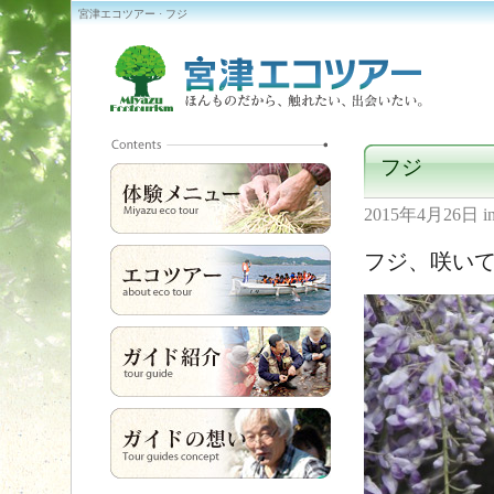
宮津エコツアー · フジ
フジ
2015年4月26日
i
フジ、咲い