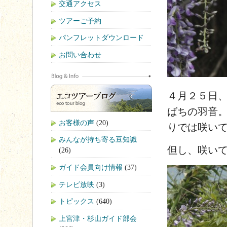
交通アクセス
ツアーご予約
パンフレットダウンロード
お問い合わせ
４月２５日
ばちの羽音
お客様の声
(20)
りでは咲い
みんなが持ち寄る豆知識
但し、咲い
(26)
ガイド会員向け情報
(37)
テレビ放映
(3)
トピックス
(640)
上宮津・杉山ガイド部会