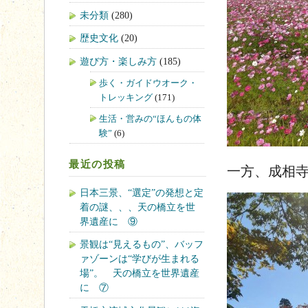
未分類
(280)
歴史文化
(20)
遊び方・楽しみ方
(185)
歩く・ガイドウオーク・
トレッキング
(171)
生活・営みの“ほんもの体
験”
(6)
最近の投稿
一方、成相
日本三景、“選定”の発想と定
着の謎、、、天の橋立を世
界遺産に ⑨
景観は“見えるもの”、バッフ
ァゾーンは“学びが生まれる
場”。 天の橋立を世界遺産
に ⑦