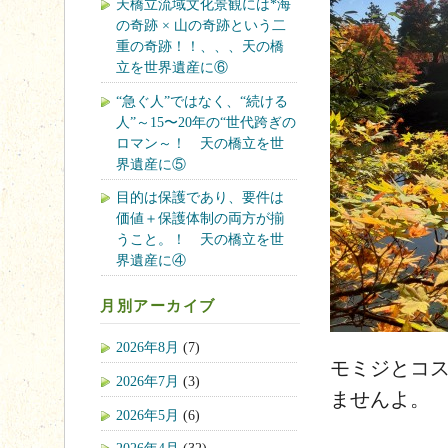
天橋立流域文化景観には*海
の奇跡 × 山の奇跡という二
重の奇跡！！、、、天の橋
立を世界遺産に⑥
“急ぐ人”ではなく、“続ける
人”～15〜20年の“世代跨ぎの
ロマン～！ 天の橋立を世
界遺産に⑤
目的は保護であり、要件は
価値＋保護体制の両方が揃
うこと。！ 天の橋立を世
界遺産に④
月別アーカイブ
2026年8月
(7)
モミジとコ
2026年7月
(3)
ませんよ。
2026年5月
(6)