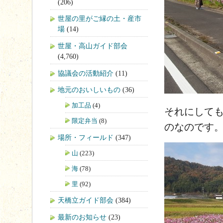
(206)
世屋の里がご縁の土・産市
場
(14)
世屋・高山ガイド部会
(4,760)
協議会の活動紹介
(11)
地元のおいしいもの
(36)
加工品
(4)
それにして
限定弁当
(8)
のなのです
場所・フィールド
(347)
山
(223)
海
(78)
里
(92)
天橋立ガイド部会
(384)
最新のお知らせ
(23)