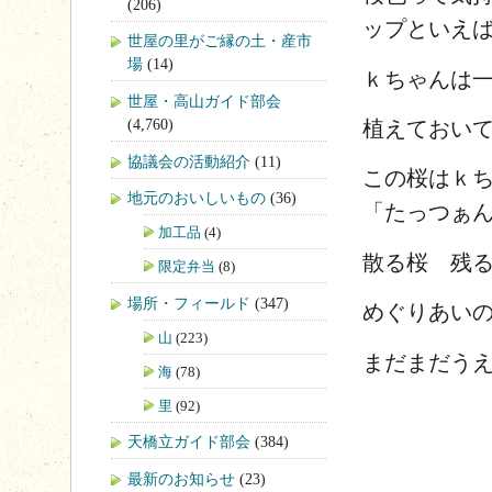
(206)
ップといえ
世屋の里がご縁の土・産市
場
(14)
ｋちゃんは
世屋・高山ガイド部会
(4,760)
植えておい
協議会の活動紹介
(11)
この桜はｋ
地元のおいしいもの
(36)
「たっつぁ
加工品
(4)
散る桜 残
限定弁当
(8)
場所・フィールド
(347)
めぐりあい
山
(223)
まだまだう
海
(78)
里
(92)
天橋立ガイド部会
(384)
最新のお知らせ
(23)