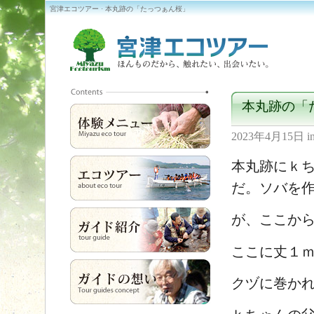
宮津エコツアー · 本丸跡の「たっつぁん桜」
本丸跡の「
2023年4月15日
i
本丸跡にｋ
だ。ソバを
が、ここか
ここに丈１ｍ
クヅに巻か