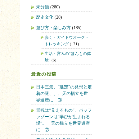
未分類
(280)
歴史文化
(20)
遊び方・楽しみ方
(185)
歩く・ガイドウオーク・
トレッキング
(171)
生活・営みの“ほんもの体
験”
(6)
最近の投稿
日本三景、“選定”の発想と定
着の謎、、、天の橋立を世
界遺産に ⑨
景観は“見えるもの”、バッフ
ァゾーンは“学びが生まれる
場”。 天の橋立を世界遺産
に ⑦