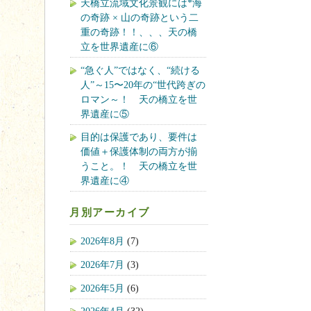
天橋立流域文化景観には*海
の奇跡 × 山の奇跡という二
重の奇跡！！、、、天の橋
立を世界遺産に⑥
“急ぐ人”ではなく、“続ける
人”～15〜20年の“世代跨ぎの
ロマン～！ 天の橋立を世
界遺産に⑤
目的は保護であり、要件は
価値＋保護体制の両方が揃
うこと。！ 天の橋立を世
界遺産に④
月別アーカイブ
2026年8月
(7)
2026年7月
(3)
2026年5月
(6)