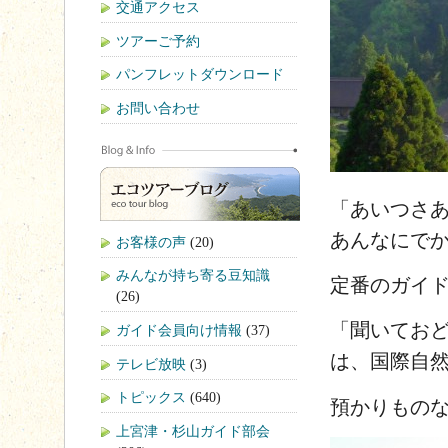
交通アクセス
ツアーご予約
パンフレットダウンロード
お問い合わせ
「あいつさあ
あんなにで
お客様の声
(20)
みんなが持ち寄る豆知識
定番のガイ
(26)
「聞いてお
ガイド会員向け情報
(37)
は、国際自
テレビ放映
(3)
トピックス
(640)
預かりもの
上宮津・杉山ガイド部会