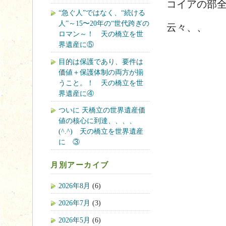
コイアの部
“急ぐ人”ではなく、“続ける
人”～15〜20年の“世代跨ぎの
云々、、
ロマン～！ 天の橋立を世
界遺産に⑤
目的は保護であり、要件は
価値＋保護体制の両方が揃
うこと。！ 天の橋立を世
界遺産に④
ついに 天橋立の世界遺産価
値の核心に到達、、、、
(^.^) 天の橋立を世界遺産
に ③
月別アーカイブ
2026年8月
(6)
2026年7月
(3)
2026年5月
(6)