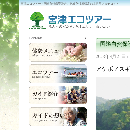
宮津エコツアー · 国際自然保護連合、絶滅危惧種指定の上世屋メタセコイア
国際自然保
2023年4月21日
i
アケボノス