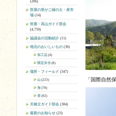
(206)
世屋の里がご縁の土・産市
場
(14)
世屋・高山ガイド部会
(4,759)
協議会の活動紹介
(11)
地元のおいしいもの
(36)
加工品
(4)
限定弁当
(8)
場所・フィールド
(347)
「国際自然
山
(223)
海
(78)
里
(92)
天橋立ガイド部会
(384)
最新のお知らせ
(23)