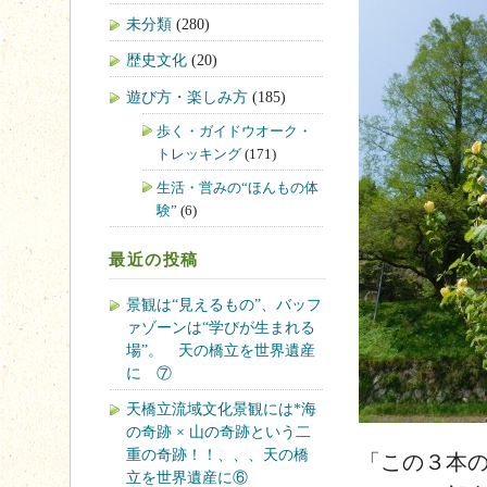
未分類
(280)
歴史文化
(20)
遊び方・楽しみ方
(185)
歩く・ガイドウオーク・
トレッキング
(171)
生活・営みの“ほんもの体
験”
(6)
最近の投稿
景観は“見えるもの”、バッフ
ァゾーンは“学びが生まれる
場”。 天の橋立を世界遺産
に ⑦
天橋立流域文化景観には*海
の奇跡 × 山の奇跡という二
重の奇跡！！、、、天の橋
「この３本
立を世界遺産に⑥